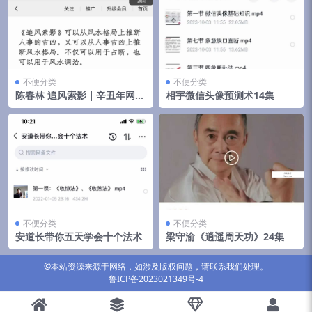
不便分类
不便分类
陈春林 追风索影｜辛丑年网授
相宇微信头像预测术14集
班录音
不便分类
不便分类
安道长带你五天学会十个法术
梁守渝《逍遥周天功》24集
©本站资源来源于网络，如涉及版权问题，请联系我们处理。
鲁ICP备2023021349号-4