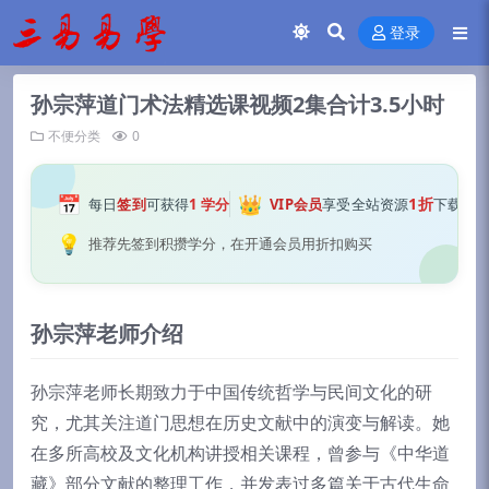
登录
孙宗萍道门术法精选课视频2集合计3.5小时
不便分类
0
📅
👑
1折
每日
签到
可获得
1 学分
VIP会员
享受全站资源
下载
💡
推荐先签到积攒学分，在开通会员用折扣购买
孙宗萍老师介绍
孙宗萍老师长期致力于中国传统哲学与民间文化的研
究，尤其关注道门思想在历史文献中的演变与解读。她
在多所高校及文化机构讲授相关课程，曾参与《中华道
藏》部分文献的整理工作，并发表过多篇关于古代生命