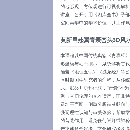
的地形观、方位观进行可视化解析
讲座，公开引用《四库全书》子部
空间美学中的学术价值，其工作属
黄新昌燕翼青囊峦头3D风
本课程以中国传统典籍《青囊经》
形建模与动态演示，系统解析古代
涵盖《地理五诀》《撼龙经》等公
区时期国学研究者的注释，从传统
式。据公开史料记载，“青囊”本
观与空间伦理的文本遗产，而非特
遗址平面图，侧重分析街巷朝向与
强调理性认知与审美体验，帮助学
的营造作用，避免任何崇拜或神秘
传统建筑爱好者、文化研究者及高