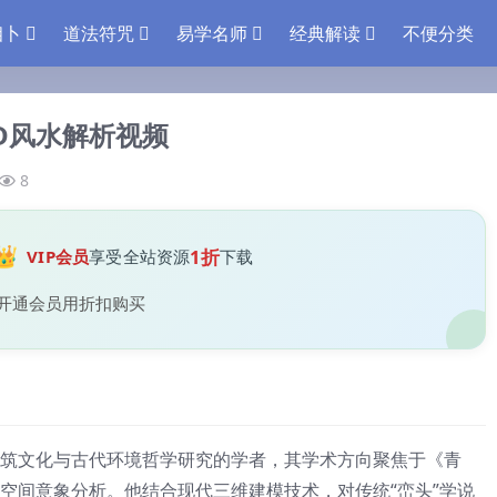
相卜
道法符咒
易学名师
经典解读
不便分类
D风水解析视频
8
👑
1折
VIP会员
享受全站资源
下载
开通会员用折扣购买
筑文化与古代环境哲学研究的学者，其学术方向聚焦于《青
空间意象分析。他结合现代三维建模技术，对传统“峦头”学说