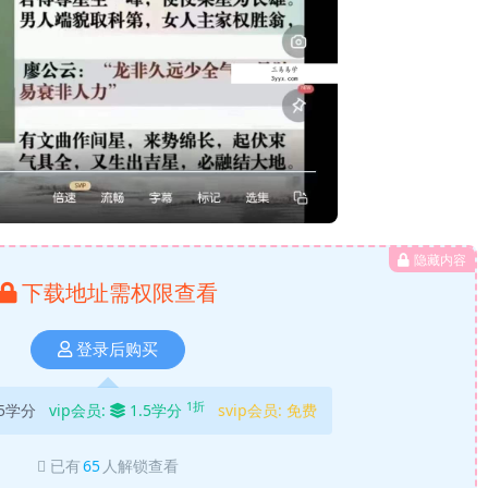
隐藏内容
下载地址需权限查看
登录后购买
1折
5学分
vip会员:
1.5学分
svip会员:
免费
已有
65
人解锁查看