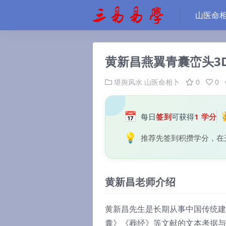
山医命
黄新昌燕翼青囊峦头3
堪舆风水
山医命相卜
0
0
📅
每日
签到
可获得
1 学分
💡
推荐先签到积攒学分，在
黄新昌老师介绍
黄新昌先生是长期从事中国传统建
囊》《葬经》等文献的文本考据与