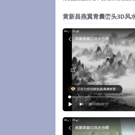
黄新昌燕翼青囊峦头3D风