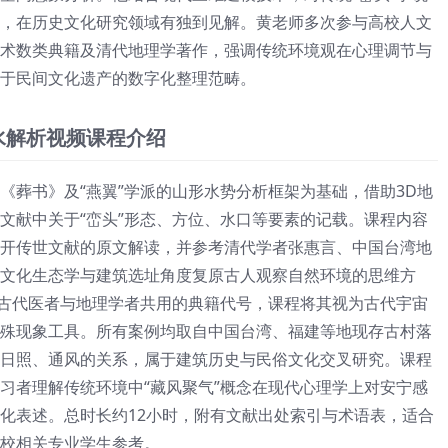
，在历史文化研究领域有独到见解。黄老师多次参与高校人文
术数类典籍及清代地理学著作，强调传统环境观在心理调节与
于民间文化遗产的数字化整理范畴。
水解析视频课程介绍
《葬书》及“燕翼”学派的山形水势分析框架为基础，借助3D地
文献中关于“峦头”形态、方位、水口等要素的记载。课程内容
开传世文献的原文解读，并参考清代学者张惠言、中国台湾地
文化生态学与建筑选址角度复原古人观察自然环境的思维方
为古代医者与地理学者共用的典籍代号，课程将其视为古代宇宙
殊现象工具。所有案例均取自中国台湾、福建等地现存古村落
日照、通风的关系，属于建筑历史与民俗文化交叉研究。课程
习者理解传统环境中“藏风聚气”概念在现代心理学上对安宁感
化表述。总时长约12小时，附有文献出处索引与术语表，适合
校相关专业学生参考。