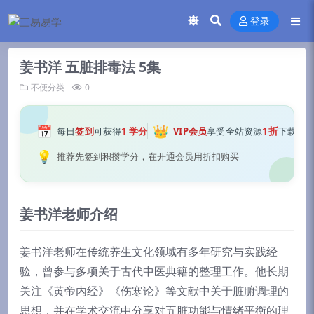
登录
姜书洋 五脏排毒法 5集
不便分类
0
📅
👑
1折
每日
签到
可获得
1 学分
VIP会员
享受全站资源
下载
💡
推荐先签到积攒学分，在开通会员用折扣购买
姜书洋老师介绍
姜书洋老师在传统养生文化领域有多年研究与实践经
验，曾参与多项关于古代中医典籍的整理工作。他长期
关注《黄帝内经》《伤寒论》等文献中关于脏腑调理的
思想，并在学术交流中分享对五脏功能与情绪平衡的理