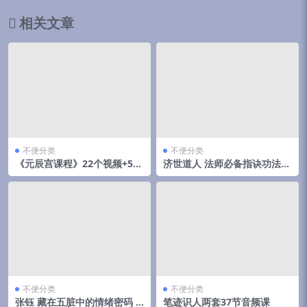
相关文章
不便分类
不便分类
《元辰宫课程》22个视频+5讲
济世道人 法师必备指诀功法
义资料
(第二期) 百度网盘下载
不便分类
不便分类
张钰 藏在五脏中的情绪密码 5
笔迹识人两套37节音频课