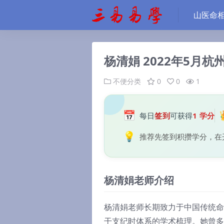
山医命
杨清娟 2022年5月杭
不便分类
0
0
1
📅
每日
签到
可获得
1 学分
💡
推荐先签到积攒学分，在
杨清娟老师介绍
杨清娟老师长期致力于中国传统命
干支纪时体系的学术梳理。她曾多