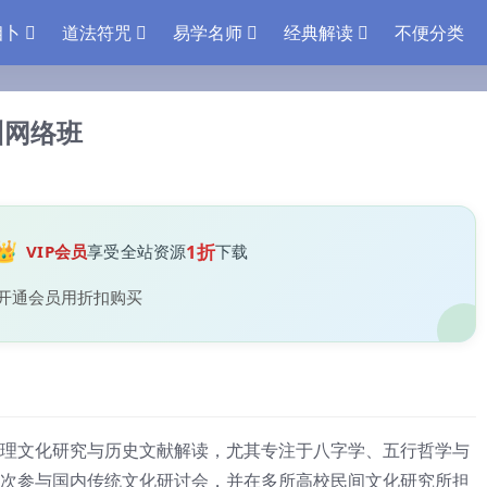
相卜
道法符咒
易学名师
经典解读
不便分类
州网络班
👑
1折
VIP会员
享受全站资源
下载
开通会员用折扣购买
理文化研究与历史文献解读，尤其专注于八字学、五行哲学与
次参与国内传统文化研讨会，并在多所高校民间文化研究所担