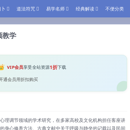
相卜
道法符咒
易学名师
经典解读
不便分类
频教学
👑
1折
VIP会员
享受全站资源
下载
开通会员用折扣购买
心理调节领域的学术研究，在多家高校及文化机构担任客座讲
的身心修养方法、古典文献中关于呼吸与静坐的记载以及民间