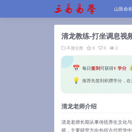
山医命
清龙教练-打坐调息视
不便分类
0
0
2
📅
每日
签到
可获得
1 学分
💡
推荐先签到积攒学分，在
清龙老师介绍
清龙老师长期从事传统养生文化与
师，主要研究方向包括古代哲学中