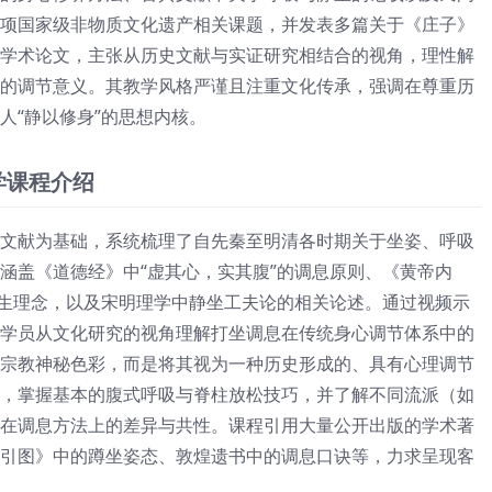
项国家级非物质文化遗产相关课题，并发表多篇关于《庄子》
学术论文，主张从历史文献与实证研究相结合的视角，理性解
的调节意义。其教学风格严谨且注重文化传承，强调在尊重历
人“静以修身”的思想内核。
学课程介绍
文献为基础，系统梳理了自先秦至明清各时期关于坐姿、呼吸
涵盖《道德经》中“虚其心，实其腹”的调息原则、《黄帝内
养生理念，以及宋明理学中静坐工夫论的相关论述。通过视频示
学员从文化研究的视角理解打坐调息在传统身心调节体系中的
宗教神秘色彩，而是将其视为一种历史形成的、具有心理调节
，掌握基本的腹式呼吸与脊柱放松技巧，并了解不同流派（如
在调息方法上的差异与共性。课程引用大量公开出版的学术著
引图》中的蹲坐姿态、敦煌遗书中的调息口诀等，力求呈现客