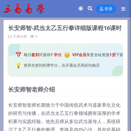
登录
长安师智-武当太乙五行拳详细版课程16课时
不便分类
5
📅
👑
1折
每日
签到
可获得
1 学分
VIP会员
享受全站资源
下载
💡
推荐先签到积攒学分，在开通会员用折扣购买
长安师智老师介绍
长安师智老师长期致力于中国传统武术与道家养生文化
的研究与传播，在武当太乙五行拳领域拥有深厚的学术
积累与实践经验。他先后师从多位武当派传人，系统研
习了太乙五行拳的拳理、套路及内功心法，并在此基础