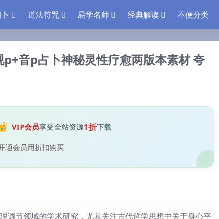
相卜
道法符咒
易学名师
经典解读
不便分类
视p+音p占卜神秘灵性疗愈两版本素材 夸
👑
1折
VIP会员
享受全站资源
下载
开通会员用折扣购买
理调节领域的学术研究，尤其关注古代哲学思想中关于身心平