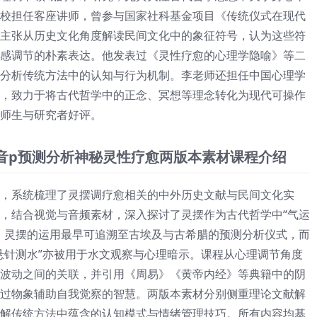
校担任客座讲师，曾参与国家社科基金项目《传统仪式在现代
主张从历史文化角度解读民间文化中的象征符号，认为这些符
感调节的朴素表达。他发表过《灵性疗愈的心理学隐喻》等二
分析传统方法中的认知与行为机制。李老师还担任中国心理学
，致力于将古代哲学中的正念、冥想等理念转化为现代可操作
师生与研究者好评。
+音p预测分析神秘灵性疗愈两版本素材课程介绍
，系统梳理了灵摆调疗愈相关的中外历史文献与民间文化实
，结合视觉与音频素材，深入探讨了灵摆作为古代哲学中“气运
，灵摆的运用最早可追溯至古埃及与古希腊的预测分析仪式，而
悬针测水”亦被用于水文观察与心理暗示。课程从心理调节角度
波动之间的关联，并引用《周易》《黄帝内经》等典籍中的阴
过物象辅助自我觉察的智慧。两版本素材分别侧重理论文献解
解传统方法中蕴含的认知模式与情绪管理技巧。所有内容均基