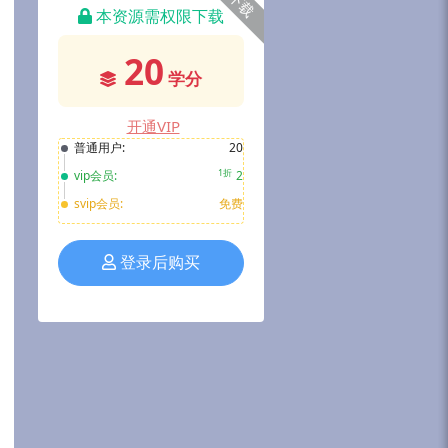
下载
本资源需权限下载
20
学分
开通VIP
普通用户:
20
1折
vip会员:
2
svip会员:
免费
登录后购买