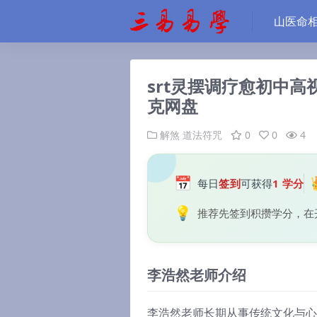
山医命
srt灵摆调疗愈初中高
克网盘
解煞
道法符咒
0
0
4
📅
每日
签到
可获得
1 学分
💡
推荐先签到积攒学分，在
李浩然老师介绍
李浩然老师长期从事传统文化与心