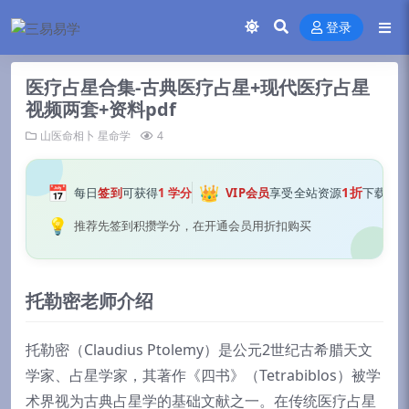
登录
医疗占星合集-古典医疗占星+现代医疗占星
视频两套+资料pdf
山医命相卜
星命学
4
📅
👑
1折
每日
签到
可获得
1 学分
VIP会员
享受全站资源
下载
💡
推荐先签到积攒学分，在开通会员用折扣购买
托勒密老师介绍
托勒密（Claudius Ptolemy）是公元2世纪古希腊天文
学家、占星学家，其著作《四书》（Tetrabiblos）被学
术界视为古典占星学的基础文献之一。在传统医疗占星