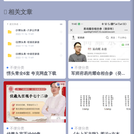
相关文章
不便分类
不便分类
愣头青全6套 夸克网盘下载
军师府易尚耀命相合参（癸卯
年）视频课21集
不便分类
不便分类
伏羲九宫手诊99集
《太上五方阵》图片+文本