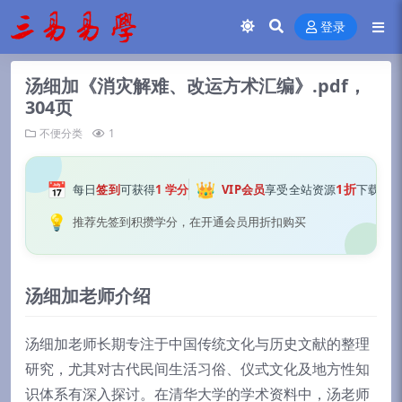
登录
汤细加《消灾解难、改运方术汇编》.pdf，
304页
不便分类
1
📅
👑
1折
每日
签到
可获得
1 学分
VIP会员
享受全站资源
下载
💡
推荐先签到积攒学分，在开通会员用折扣购买
汤细加老师介绍
汤细加老师长期专注于中国传统文化与历史文献的整理
研究，尤其对古代民间生活习俗、仪式文化及地方性知
识体系有深入探讨。在清华大学的学术资料中，汤老师