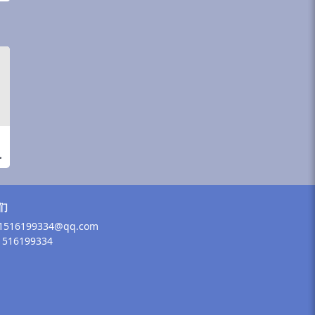
们
516199334@qq.com
516199334