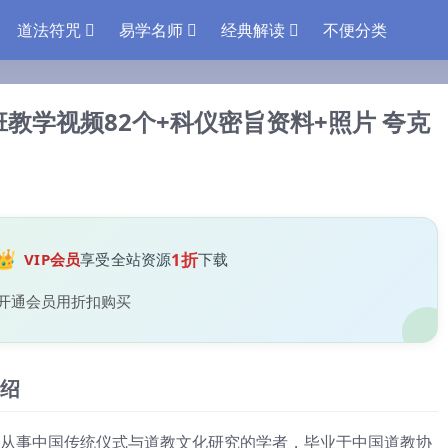
道法符咒
易学名师
经典解读
不便分类
班教学视频82个+科仪密旨资料+照片 夸克
👑
1折
VIP会员
享受全站资源
下载
开通会员用折扣购买
绍
从事中国传统仪式与道教文化研究的学者，毕业于中国道教协