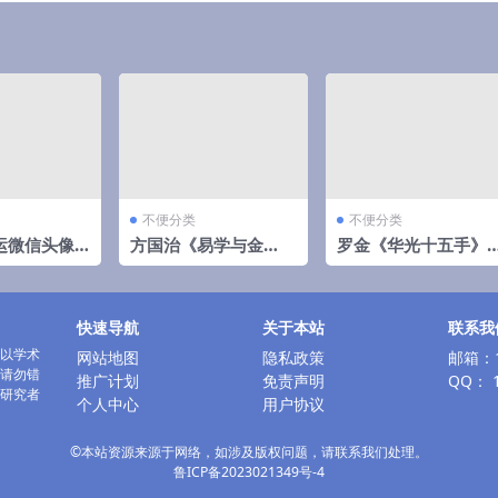
不便分类
不便分类
运微信头像
方国治《易学与金
罗金《华光十五手》
集
融》9集
课件
快速导航
关于本站
联系我
以学术
网站地图
隐私政策
邮箱：1
请勿错
推广计划
免责声明
QQ： 1
研究者
个人中心
用户协议
©本站资源来源于网络，如涉及版权问题，请联系我们处理。
鲁ICP备2023021349号-4