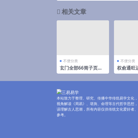
相关文章
不便分类
不便分类
玄门全部66筒子页
权俞通旺
（彩色）
高级班 8
本站致力于整理、研究、传播中华传统易学文化，
视角解读《周易》、堪舆、命理等古代哲学思想，
误理解古人思潮，所有内容仅供传统文化爱好者、
参考。