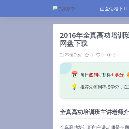
山医命相卜
2016年全真高功培训
网盘下载
不便分类
0
0
2
📅
每日
签到
可获得
1 学分
💡
推荐先签到积攒学分，在
全真高功培训班主讲老师介
全真高功培训班的主讲老师是长期