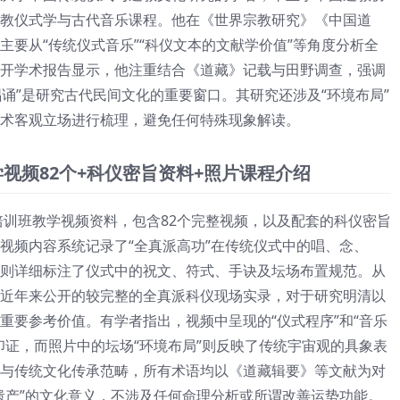
教仪式学与古代音乐课程。他在《世界宗教研究》《中国道
主要从“传统仪式音乐”“科仪文本的文献学价值”等角度分析全
开学术报告显示，他注重结合《道藏》记载与田野调查，强调
唱诵”是研究古代民间文化的重要窗口。其研究还涉及“环境布局”
术客观立场进行梳理，避免任何特殊现象解读。
学视频82个+科仪密旨资料+照片课程介绍
功培训班教学视频资料，包含82个完整视频，以及配套的科仪密旨
视频内容系统记录了“全真派高功”在传统仪式中的唱、念、
则详细标注了仪式中的祝文、符式、手诀及坛场布置规范。从
近年来公开的较完整的全真派科仪现场实录，对于研究明清以
重要参考价值。有学者指出，视频中呈现的“仪式程序”和“音乐
印证，而照片中的坛场“环境布局”则反映了传统宇宙观的具象表
与传统文化传承范畴，所有术语均以《道藏辑要》等文献为对
遗产”的文化意义，不涉及任何命理分析或所谓改善运势功能。