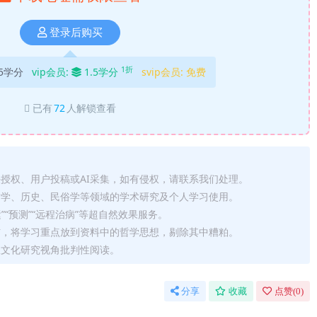
登录后购买
1折
5学分
vip会员:
1.5学分
svip会员:
免费
已有
72
人解锁查看
法授权、用户投稿或AI采集，如有侵权，请联系我们处理。
哲学、历史、民俗学等领域的学术研究及个人学习使用。
运”“预测”“远程治病”等超自然效果服务。
信，将学习重点放到资料中的哲学思想，剔除其中糟粕。
从文化研究视角批判性阅读。
分享
收藏
点赞(
0
)