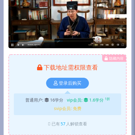
隐藏内容
下载地址需权限查看
登录后购买
1折
普通用户:
16学分
vip会员:
1.6学分
svip会员:
免费
已有
57
人解锁查看