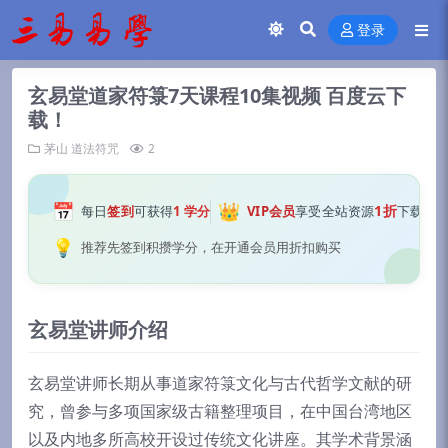
登录
玄易堂道家符箓7天课程10集视频 百度云下
载！
茅山
道法符咒
2
📅
👑
1折
每日
签到
可获得
1 学分
VIP会员
享受全站资源
下载
💡
推荐先签到积攒学分，在开通会员用折扣购买
玄易堂讲师介绍
玄易堂讲师长期从事道家符箓文化与古代哲学文献的研
究，曾参与多项国家级古籍整理项目，在中国台湾地区
以及内地多所高校开设过传统文化讲座。其学术背景涵