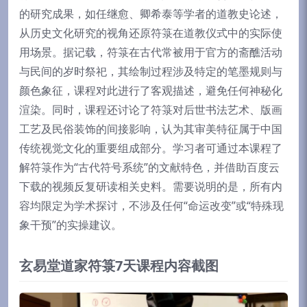
的研究成果，如任继愈、卿希泰等学者的道教史论述，
从历史文化研究的视角还原符箓在道教仪式中的实际使
用场景。据记载，符箓在古代常被用于官方的斋醮活动
与民间的岁时祭祀，其绘制过程涉及特定的笔墨规则与
颜色象征，课程对此进行了客观描述，避免任何神秘化
渲染。同时，课程还讨论了符箓对后世书法艺术、版画
工艺及民俗装饰的间接影响，认为其审美特征属于中国
传统视觉文化的重要组成部分。学习者可通过本课程了
解符箓作为“古代符号系统”的文献特色，并借助百度云
下载的视频反复研读相关史料。需要说明的是，所有内
容均限定为学术探讨，不涉及任何“命运改变”或“特殊现
象干预”的实操建议。
玄易堂道家符箓7天课程内容截图