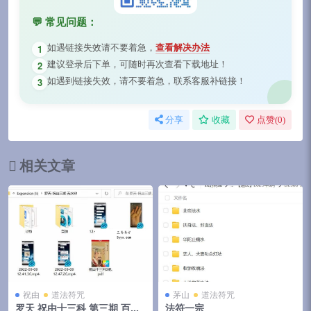
💬 常见问题：
如遇链接失效请不要着急，
查看解决办法
1
建议登录后下单，可随时再次查看下载地址！
2
如遇到链接失效，请不要着急，联系客服补链接！
3
分享
收藏
点赞(
0
)
相关文章
祝由
道法符咒
茅山
道法符咒
罗天 祝由十三科 第三期 百度
法符一宗