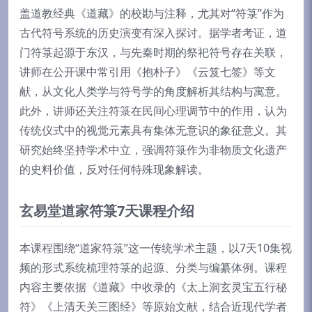
盖道教经典《道藏》的校勘与注释，尤其对“符箓”作为
古代符号系统的历史演变有深入探讨。据学者考证，道
门符箓起源于东汉，与先秦时期的祭祀符号存在关联，
讲师在公开课中常引用《抱朴子》《云笈七签》等文
献，从文化人类学与符号学的角度解析其结构与寓意。
此外，讲师还关注符箓在民间心理调节中的作用，认为
传统仪式中的视觉元素具有集体无意识的象征意义。其
研究始终坚持学术中立，强调符箓作为非物质文化遗产
的史料价值，反对任何特殊现象解读。
玄易堂道家符箓7天课程介绍
本课程围绕“道家符箓”这一传统学术主题，以7天10集视
频的形式系统梳理符箓的起源、分类与编纂体例。课程
内容主要依据《道藏》中收录的《太上洞玄灵宝五行秘
符》《上清天关三图经》等原始文献，结合近现代学者