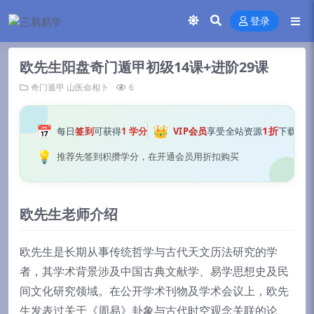
登录
欧先生阳盘奇门遁甲初级14课+进阶29课
奇门遁甲
山医命相卜
6
📅
👑
1折
每日
签到
可获得
1 学分
VIP会员
享受全站资源
下载
💡
推荐先签到积攒学分，在开通会员用折扣购买
欧先生老师介绍
欧先生是长期从事传统哲学与古代天文历法研究的学
者，其学术背景涉及中国古典文献学、易学思想史及民
间文化研究领域。在公开学术刊物及学术会议上，欧先
生发表过关于《周易》卦象与古代时空观念关联的论