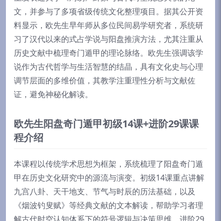
文，并参与了多项省级传统文化整理项目。据其公开资
料显示，欧先生早年师从多位民间易学研究者，系统研
习了汉代以来的式占学说与阳盘推演方法，尤其注重从
历史文献中梳理奇门遁甲的理论脉络。欧先生强调该学
说作为古代哲学与生活智慧的结晶，具有文化史与心理
调节层面的多维价值，其教学注重理性分析与文献佐
证，避免神秘化解读。
欧先生阳盘奇门遁甲初级14课+进阶29课课
程介绍
本课程以传统学术思想为框架，系统梳理了阳盘奇门遁
甲在历史文化研究中的源流与演变。初级14课重点讲解
九宫八卦、天干地支、节气与时辰的历法基础，以及
《烟波钓叟赋》等经典文献的文本解读，帮助学习者理
解古代时空认知体系下的符号逻辑与决策思维。进阶29