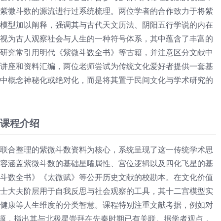
紫微斗数的源流进行过系统梳理。两位学者的合作致力于将紫
模型加以阐释，强调其与古代天文历法、阴阳五行学说的内在
视为古人观察社会与人生的一种符号体系，其中蕴含了丰富的
研究常引用明代《紫微斗数全书》等古籍，并注意区分文献中
讲座和资料汇编，两位老师尝试为传统文化爱好者提供一套基
中概念神秘化或绝对化，而是将其置于民间文化与学术研究的
课程介绍
联合整理的紫微斗数资料为核心，系统呈现了这一传统学术思
容涵盖紫微斗数的基础星曜属性、宫位逻辑以及四化飞星的基
斗数全书》《太微赋》等公开历史文献的校勘本。在文化价值
士大夫阶层用于自我反思与社会观察的工具，其十二宫模型实
健康等人生维度的分类智慧。课程特别注重文献考据，例如对
溯源，指出其与北极星崇拜在先秦时期已有关联。据学者观点，