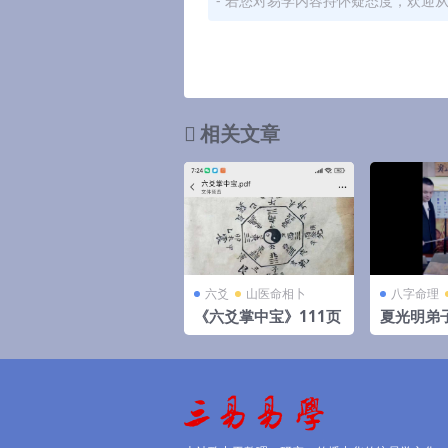
- 若您对易学内容持怀疑态度，欢迎
相关文章
六爻
山医命相卜
八字命理
《六爻掌中宝》111页
夏光明弟
师&德啸
字制用》