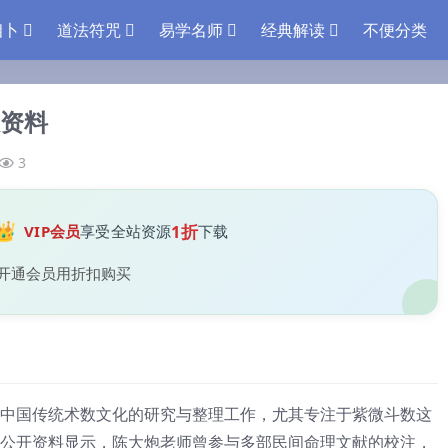
相卜
道法符咒
易学名师
经典解读
不便分类
资料
3
👑
1折
VIP会员
享受全站资源
下载
开通会员用折扣购买
中国传统术数文化的研究与整理工作，尤其专注于紫微斗数这
公开资料显示，陈大炮老师曾参与多部民间命理文献的校注，