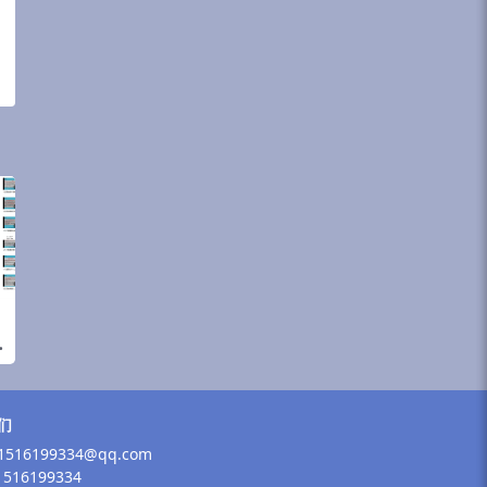
们
516199334@qq.com
516199334