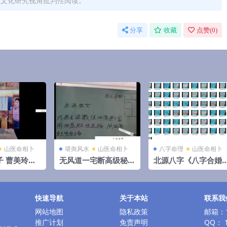
从文化研究视角批判性阅读。
分享
收藏
点赞(
0
)
山医命相卜
堪舆风水
山医命相卜
八字命理
山医命相卜
子 曹美玲老
无风道一宅断高级秘
北源八字《八字合婚
老师《四柱八
断课60个小视频
断法教学课程》视频
5集
快速导航
关于本站
联系我
网站地图
隐私政策
邮箱：1
推广计划
免责声明
QQ： 1