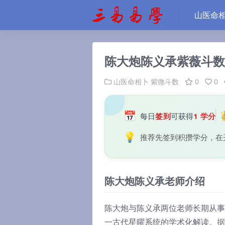
山医命
陈大炮陈义承紫薇斗数
山医命相卜
紫微斗数
0
0
📅
每日
签到
可获得
1 学分
💡
推荐先签到积攒学分，在
陈大炮陈义承老师介绍
陈大炮与陈义承两位老师长期从事
一古代星曜系统的学术化解读。据