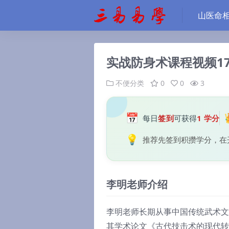
山医命
实战防身术课程视频1
不便分类
0
0
3
📅
每日
签到
可获得
1 学分
💡
推荐先签到积攒学分，在
李明老师介绍
李明老师长期从事中国传统武术文
其学术论文《古代技击术的现代转