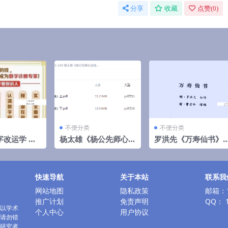
分享
收藏
点赞(
0
)
不便分类
不便分类
字改运学 高
杨太雄《杨公先师心
罗洪先《万寿仙书》1
12集
法秘笈》上册+下册
08页
快速导航
关于本站
联系我
网站地图
隐私政策
邮箱：1
推广计划
免责声明
QQ： 1
以学术
个人中心
用户协议
请勿错
研究者