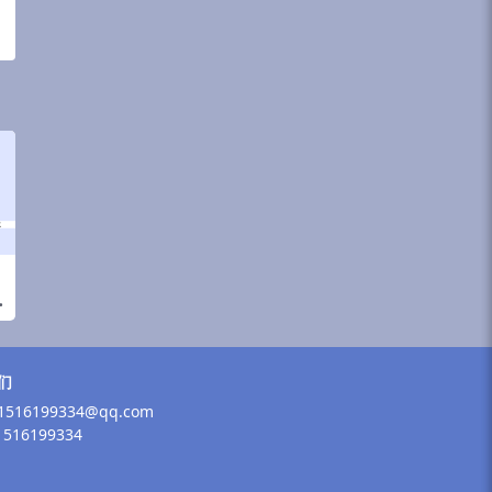
们
516199334@qq.com
516199334