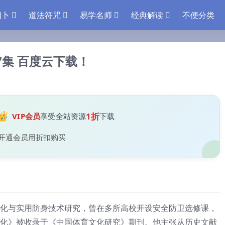
相卜
道法符咒
易学名师
经典解读
不便分类
7集 百度云下载！
👑
1折
VIP会员
享受全站资源
下载
开通会员用折扣购买
化与实用防身技术研究，曾在多所高校开设安全防卫选修课，
化》被收录于《中国体育文化研究》期刊。他主张从历史文献