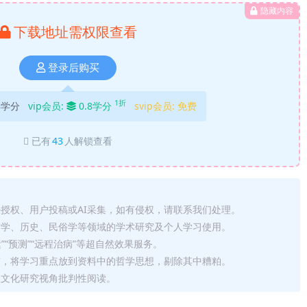
隐藏内容
下载地址需权限查看
登录后购买
1折
8学分
vip会员:
0.8学分
svip会员:
免费
已有
43
人解锁查看
法授权、用户投稿或AI采集，如有侵权，请联系我们处理。
哲学、历史、民俗学等领域的学术研究及个人学习使用。
运”“预测”“远程治病”等超自然效果服务。
信，将学习重点放到资料中的哲学思想，剔除其中糟粕。
从文化研究视角批判性阅读。