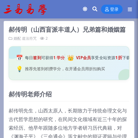
登录
郝传明（山西盲派丰道人）兄弟篇和婚姻篇
婚配
道法符咒
2
📅
👑
1折
每日
签到
可获得
1 学分
VIP会员
享受全站资源
下载
💡
推荐先签到积攒学分，在开通会员用折扣购买
郝传明老师介绍
郝传明先生，山西太原人，长期致力于传统命理文化与
古代哲学思想的研究，在民间文化领域有近三十年的探
索经历。他早年跟随多位地方学者研习历代典籍，对
《渊海子平》《三命通会》等文献中的辩证逻辑与伦理