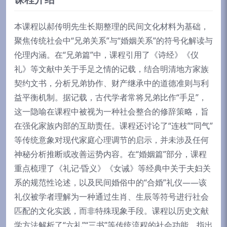
本课程以郝传明先生长期整理的民间文化材料为基础，
聚焦传统社会中“兄弟关系”与“婚姻关系”的符号化解读与
伦理内涵。在“兄弟篇”中，课程引用了《诗经》《仪
礼》等文献中关于手足之情的记载，结合明清地方家族
契约文书，分析兄弟协作、财产继承中的道德准则与利
益平衡机制。据记载，古代学者常将兄弟比作“手足”，
这一隐喻在课程中被视为一种社会整合的修辞策略，旨
在强化家族内部的互助责任。课程还讨论了“连枝”“同气”
等传统意象对现代家庭心理调节的启示，并未涉及任何
神秘分析推断或改善运势内容。在“婚姻篇”部分，课程
重点梳理了《礼记·昏义》《女诫》等经典中关于夫妇关
系的规范性论述，以及民间婚俗中的“合婚”礼仪——该
礼仪被学者理解为一种通过生肖、生辰等符号进行社会
匹配的文化实践，而非特殊现象手段。课程以历史文献
学方法解析了“六礼”“三书”等传统流程的社会功能，指出