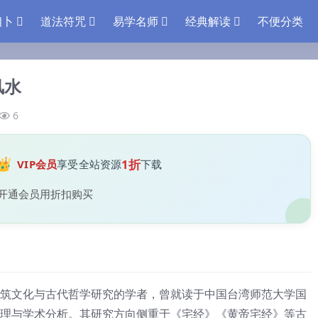
相卜
道法符咒
易学名师
经典解读
不便分类
风水
6
👑
1折
VIP会员
享受全站资源
下载
开通会员用折扣购买
筑文化与古代哲学研究的学者，曾就读于中国台湾师范大学国
理与学术分析。其研究方向侧重于《宅经》《黄帝宅经》等古