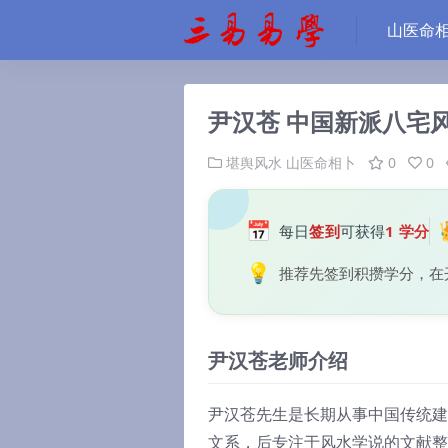
山医命
尹汉苍 中国新派八宅
堪舆风水
山医命相卜
0
0
📅
每日
签到
可获得
1 学分
💡
推荐先签到积攒学分，在
尹汉苍老师介绍
尹汉苍先生是长期从事中国传统建
文系，后专注于风水学说的文献整