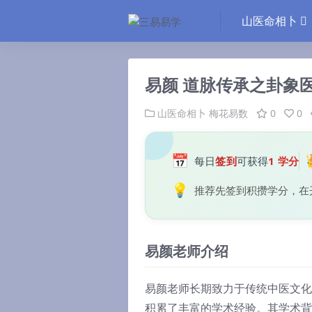
山医命相卜
易颜 道脉传承之卦象
山医命相卜
梅花易数
0
0
📅
每日
签到
可获得
1 学分
💡
推荐先签到积攒学分，在
易颜老师介绍
易颜老师长期致力于传统中医文化
积累了丰富的学术经验。其学术背