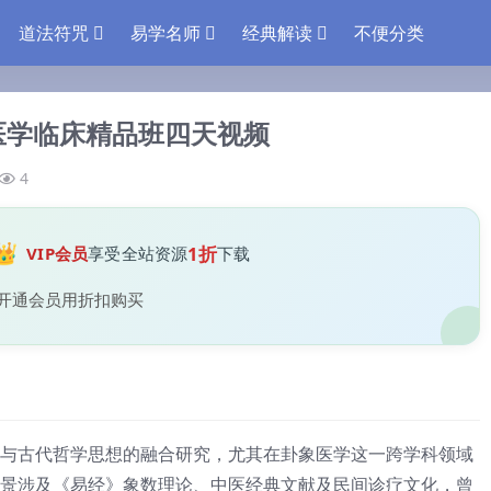
道法符咒
易学名师
经典解读
不便分类
医学临床精品班四天视频
4
👑
1折
VIP会员
享受全站资源
下载
开通会员用折扣购买
与古代哲学思想的融合研究，尤其在卦象医学这一跨学科领域
景涉及《易经》象数理论、中医经典文献及民间诊疗文化，曾