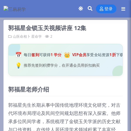
登录
郭福星金锁玉关视频讲座 12集
山医命相卜
星命学
2
📅
👑
1折
每日
签到
可获得
1 学分
VIP会员
享受全站资源
下载
💡
推荐先签到积攒学分，在开通会员用折扣购买
郭福星老师介绍
郭福星先生长期从事中国传统地理环境文化研究，对古
代环境布局理论及民间空间规划思想有深入探索。他师
承多位民间学者，系统梳理了金锁玉关学派的历史文献
与口传资料，在传统人居环境学术领域积累了丰富经