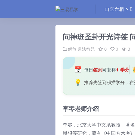
山医命相卜
问神班圣卦开光诗签 
解煞
道法符咒
0
0
3
📅
每日
签到
可获得
1 学分
💡
推荐先签到积攒学分，在
李零老师介绍
李零，北京大学中文系教授，著名
思想等研究，著有《中国方术考》