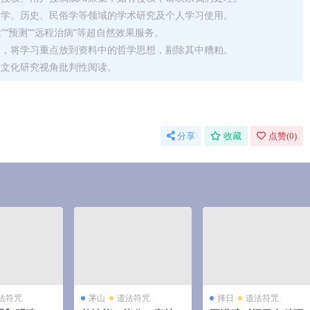
哲学、历史、民俗学等领域的学术研究及个人学习使用。
运”“预测”“远程治病”等超自然效果服务。
信，将学习重点放到资料中的哲学思想，剔除其中糟粕。
从文化研究视角批判性阅读。
分享
收藏
点赞(
0
)
法符咒
茅山
道法符咒
择日
道法符咒