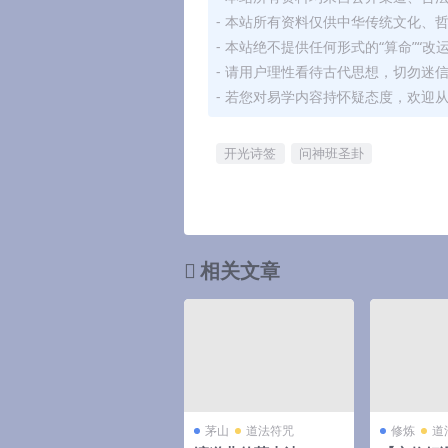
- 本站所有资料仅供中华传统文化、
- 本站绝不提供任何形式的“算命”“改
- 请用户理性看待古代思想，切勿迷
- 若您对易学内容持怀疑态度，欢迎
开光诗签
问神班圣卦
相关文章
茅山
道法符咒
修炼
道