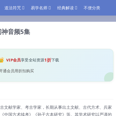
道法符咒
易学名师
经典解读
不便分类
问神音频5集
👑
1折
VIP会员
享受全站资源
下载
开通会员用折扣购买
古文献学家、考古学家，长期从事出土文献、古代方术、兵家
《中国方术续考》《孙子古本研究》等。其学术研究以严谨的