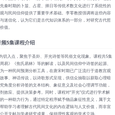
先秦时期的卜筮、占星、择日等传统术数文化进行了系统性的
观与民间信仰提供了重要学术基础。李零教授强调将这些内容
与迷信化，认为它们是古代知识体系的一部分，对研究古代哲
价值。
音频5集课程介绍
式为切入点，聚焦于圣卦、开光诗签等民俗文化现象。课程共5集
周易》《焦氏易林》等的解读，以及民间信仰中诗签的起源、
为一种民间预测分析工具，在唐宋时期已广泛流行于道教宫观
故事、神话传说，以诗歌形式呈现，供信众抽取以获取心理暗
究角度分析诗签的文本结构、象征意义及社会心理调节功能，
剂效应、提供决策参考。同时，课程对“开光”仪式进行学术解
的一种助力行为，通过特定程序赋予物品象征性意义，属于文
帮助学习者理解古代民间文化的内在逻辑与人文价值，而非宣
公开文献与学者研究成果，保持理性客观的学术立场。