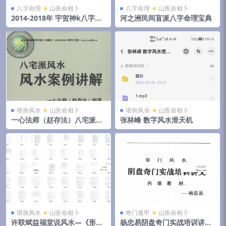
八字命理
山医命相卜
八字命理
山医命相卜
2014-2018年 宇贺神k八字合
河之洲民间盲派八字命理宝典
集 夸克网盘下载
堪舆风水
山医命相卜
堪舆风水
山医命相卜
一心法师（赵存法）八宅派风
张林峰 数字风水泄天机
水案例讲解
堪舆风水
山医命相卜
奇门遁甲
山医命相卜
许联斌益福堂说风水—《形派
杨忠易阴盘奇门实战培训讲义.