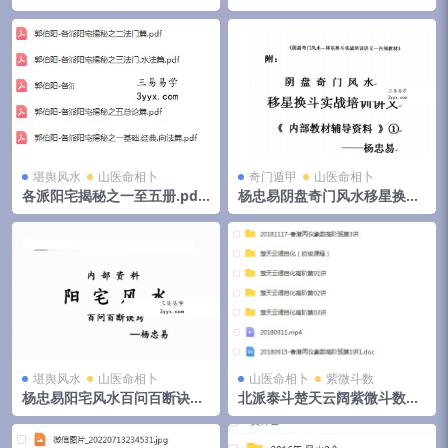
峦体风水案例合集》，4册共5
pdf 174页高清电子版 百度云
00页 夸克网盘下载
堪舆风水
山医命相卜
奇门遁甲
山医命相卜
各派阳宅揭秘之一至五册.pdf
杨忠易阴盘奇门风水移星换斗
郭伯阳 百度云下载！
实战培训讲义.pdf 92页 百度
云
堪舆风水
山医命相卜
山医命相卜
紫微斗数
杨忠易阳宅风水百问百断诀窍
北派泰斗楚天云阔紫微斗数自
132页.pdf 资料合集 百度云下
化高级班课程视频+录音+资料
载！