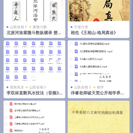
山医命相卜
紫微斗数
不便分类
北派河洛紫微斗数纵横录 楚天
相也《王相山-格局真诠》
云阔
堪舆风水
山医命相卜
山医命相卜
相学
李双林直断风水技法（音频31
详睿老师破天荒公开相学界不
集）
传之秘法