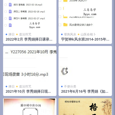
择日
道法符咒
堪舆风水
山医命相卜
2022年2月 李秀娟择日课录音
宇贺神k风水班2014-2015年
和物品丢失怎么找
初文字记录.pdf 夸克网盘下载
择日
道法符咒
不便分类
2021年10月 李秀娟择日现场
2021年6月16号 李秀娟《如何
录音 3小时16分
斗太岁》弟子班面授课