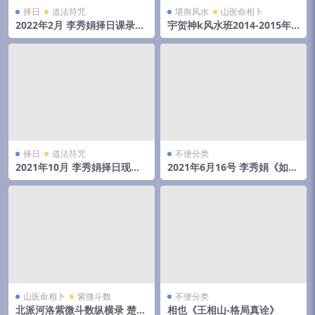
择日
道法符咒
堪舆风水
山医命相卜
2022年2月 李秀娟择日课录音
宇贺神k风水班2014-2015年
和物品丢失怎么找
初文字记录.pdf 夸克网盘下载
择日
道法符咒
不便分类
2021年10月 李秀娟择日现场
2021年6月16号 李秀娟《如何
录音 3小时16分
斗太岁》弟子班面授课
山医命相卜
紫微斗数
不便分类
北派河洛紫微斗数纵横录 楚天
相也《王相山-格局真诠》