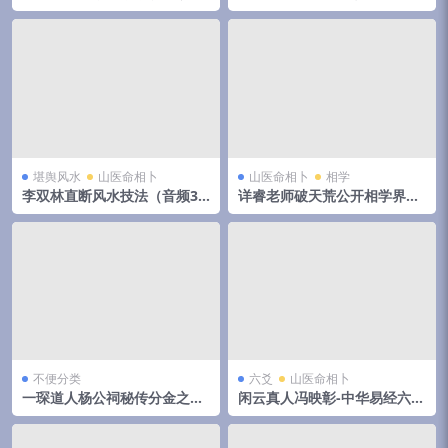
云阔
堪舆风水
山医命相卜
山医命相卜
相学
李双林直断风水技法（音频31
详睿老师破天荒公开相学界不
集）
传之秘法
不便分类
六爻
山医命相卜
一琛道人杨公祠秘传分金之胎
闲云真人冯映彰-中华易经六爻
骨线法（高清晰版本）
实用预测技术讲义352页