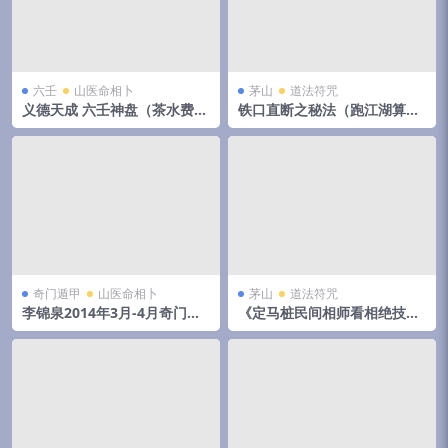
六壬
山医命相卜
茅山
道法符咒
义德天成 六壬神盘（茶水费）
铁口直断之秘法（跑江湖算命
8集视频 百度云下载！
的民间秘法）
奇门遁甲
山医命相卜
茅山
道法符咒
李锦泉2014年3月-4月奇门遁
《定马桩民间相师看相绝技秘
甲培训录音+教材pdf 移动网
法》pdf 144页，手抄本,拍照
盘下载！
电子版。