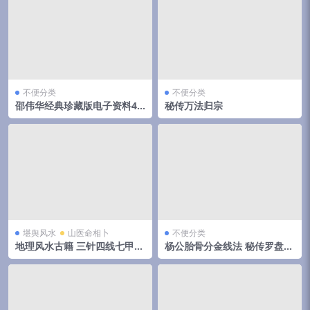
不便分类
不便分类
邵伟华经典珍藏版电子资料42
秘传万法归宗
部
堪舆风水
山医命相卜
不便分类
地理风水古籍 三针四线七甲子
杨公胎骨分金线法 秘传罗盘天
分金线法（上下册全）
机妙决 唐荣著.27页pdf 百度
云下载！