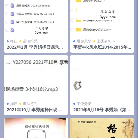
择日
道法符咒
堪舆风水
山医命相卜
2022年2月 李秀娟择日课录音
宇贺神k风水班2014-2015年
和物品丢失怎么找
初文字记录.pdf 夸克网盘下载
择日
道法符咒
不便分类
2021年10月 李秀娟择日现场
2021年6月16号 李秀娟《如何
录音 3小时16分
斗太岁》弟子班面授课