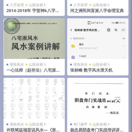
八字命理
山医命相卜
八字命理
山医命相卜
2014-2018年 宇贺神k八字合
河之洲民间盲派八字命理宝典
集 夸克网盘下载
堪舆风水
山医命相卜
堪舆风水
山医命相卜
一心法师（赵存法）八宅派风
张林峰 数字风水泄天机
水案例讲解
堪舆风水
山医命相卜
奇门遁甲
山医命相卜
许联斌益福堂说风水—《形派
杨忠易阴盘奇门实战培训讲义.