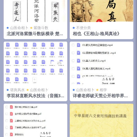
山医命相卜
紫微斗数
不便分类
北派河洛紫微斗数纵横录 楚天
相也《王相山-格局真诠》
云阔
堪舆风水
山医命相卜
山医命相卜
相学
李双林直断风水技法（音频31
详睿老师破天荒公开相学界不
集）
传之秘法