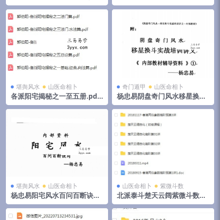
峦体风水案例合集》，4册共5
pdf 174页高清电子版 百度云
00页 夸克网盘下载
堪舆风水
山医命相卜
奇门遁甲
山医命相卜
各派阳宅揭秘之一至五册.pdf
杨忠易阴盘奇门风水移星换斗
郭伯阳 百度云下载！
实战培训讲义.pdf 92页 百度
云
堪舆风水
山医命相卜
山医命相卜
紫微斗数
杨忠易阳宅风水百问百断诀窍
北派泰斗楚天云阔紫微斗数自
132页.pdf 资料合集 百度云下
化高级班课程视频+录音+资料
载！