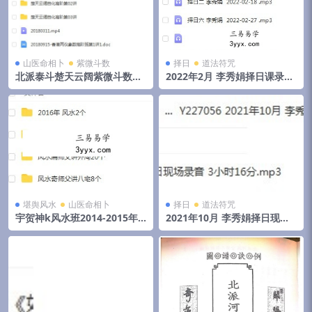
山医命相卜
紫微斗数
择日
道法符咒
北派泰斗楚天云阔紫微斗数自
2022年2月 李秀娟择日课录音
化高级班课程视频+录音+资料
和物品丢失怎么找
堪舆风水
山医命相卜
择日
道法符咒
宇贺神k风水班2014-2015年
2021年10月 李秀娟择日现场
初文字记录.pdf 夸克网盘下载
录音 3小时16分