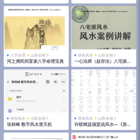
视频+音频+文档 移动云盘下载
集 夸克网盘下载
八字命理
山医命相卜
堪舆风水
山医命相卜
河之洲民间盲派八字命理宝典
一心法师（赵存法）八宅派风
水案例讲解
堪舆风水
山医命相卜
堪舆风水
山医命相卜
张林峰 数字风水泄天机
许联斌益福堂说风水—《形派
峦体风水案例合集》，4册共5
00页 夸克网盘下载