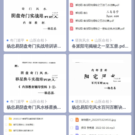
奇门遁甲
山医命相卜
堪舆风水
山医命相卜
杨忠易阴盘奇门实战培训讲义.
各派阳宅揭秘之一至五册.pdf
pdf 174页高清电子版 百度云
郭伯阳 百度云下载！
奇门遁甲
山医命相卜
堪舆风水
山医命相卜
杨忠易阴盘奇门风水移星换斗
杨忠易阳宅风水百问百断诀窍
实战培训讲义.pdf 92页 百度
132页.pdf 资料合集 百度云下
云
载！