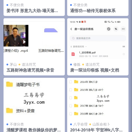
不便分类
不便分类
姜书洋 形意九大劲-塌天落地
通悟功—秘传无极桩体系
翻天
茅山
道法符咒
修炼
道法符咒
五路财神急请咒视频+录音
唐一琛法印祭炼 视频+文档
不便分类
八字命理
山医命相卜
清醒梦课程 教你操纵你的梦境
2014-2018年 宇贺神k八字合