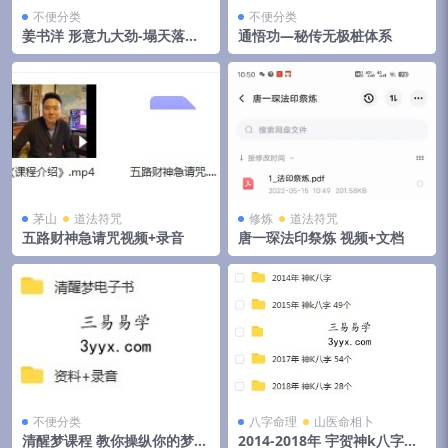
不便分类
不便分类
姜书洋 形意九大劲-塌天落地
通悟功—秘传无极桩体系
翻天
茅山
道法符咒
修炼
道法符咒
五路财神急请咒视频+录音
唐一琛法印祭炼 视频+文档
不便分类
八字命理
山医命相卜
清醒梦课程 教你操纵你的梦境
2014-2018年 宇贺神k八字合