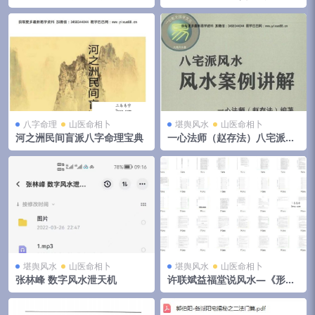
视频+音频+文档 移动云盘下载
集 夸克网盘下载
八字命理
山医命相卜
堪舆风水
山医命相卜
河之洲民间盲派八字命理宝典
一心法师（赵存法）八宅派风
水案例讲解
堪舆风水
山医命相卜
堪舆风水
山医命相卜
张林峰 数字风水泄天机
许联斌益福堂说风水—《形派
峦体风水案例合集》，4册共5
00页 夸克网盘下载