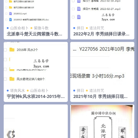
山医命相卜
紫微斗数
择日
道法符咒
北派泰斗楚天云阔紫微斗数自
2022年2月 李秀娟择日课录音
化高级班课程视频+录音+资料
和物品丢失怎么找
堪舆风水
山医命相卜
择日
道法符咒
宇贺神k风水班2014-2015年
2021年10月 李秀娟择日现场
初文字记录.pdf 夸克网盘下载
录音 3小时16分