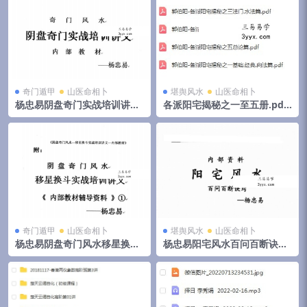
奇门遁甲
山医命相卜
堪舆风水
山医命相卜
杨忠易阴盘奇门实战培训讲义.
各派阳宅揭秘之一至五册.pdf
pdf 174页高清电子版 百度云
郭伯阳 百度云下载！
奇门遁甲
山医命相卜
堪舆风水
山医命相卜
杨忠易阴盘奇门风水移星换斗
杨忠易阳宅风水百问百断诀窍
实战培训讲义.pdf 92页 百度
132页.pdf 资料合集 百度云下
云
载！