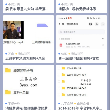
不便分类
不便分类
姜书洋 形意九大劲-塌天落地
通悟功—秘传无极桩体系
翻天
茅山
道法符咒
修炼
道法符咒
五路财神急请咒视频+录音
唐一琛法印祭炼 视频+文档
不便分类
八字命理
山医命相卜
清醒梦课程 教你操纵你的梦境
2014-2018年 宇贺神k八字合