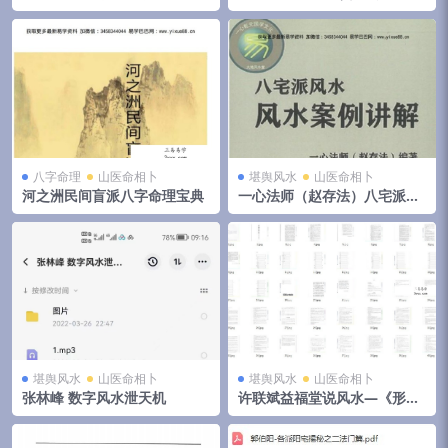
视频+音频+文档 移动云盘下载
集 夸克网盘下载
八字命理
山医命相卜
堪舆风水
山医命相卜
河之洲民间盲派八字命理宝典
一心法师（赵存法）八宅派风
水案例讲解
堪舆风水
山医命相卜
堪舆风水
山医命相卜
张林峰 数字风水泄天机
许联斌益福堂说风水—《形派
峦体风水案例合集》，4册共5
00页 夸克网盘下载