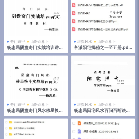
奇门遁甲
山医命相卜
堪舆风水
山医命相卜
杨忠易阴盘奇门实战培训讲义.
各派阳宅揭秘之一至五册.pdf
pdf 174页高清电子版 百度云
郭伯阳 百度云下载！
奇门遁甲
山医命相卜
堪舆风水
山医命相卜
杨忠易阴盘奇门风水移星换斗
杨忠易阳宅风水百问百断诀窍
实战培训讲义.pdf 92页 百度
132页.pdf 资料合集 百度云下
云
载！