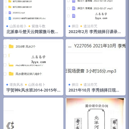
山医命相卜
紫微斗数
择日
道法符咒
北派泰斗楚天云阔紫微斗数自
2022年2月 李秀娟择日课录音
化高级班课程视频+录音+资料
和物品丢失怎么找
堪舆风水
山医命相卜
择日
道法符咒
宇贺神k风水班2014-2015年
2021年10月 李秀娟择日现场
初文字记录.pdf 夸克网盘下载
录音 3小时16分