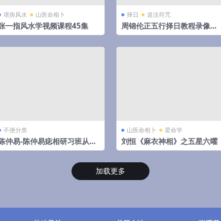
堪舆风水
山医命相卜
择日
道法符咒
张一指风水学视频课程45集
周锦伦正五行择日教程录像视
频62集65个视频（全网最全）
不便分类
山医命相卜
星命学
陈仲易-陈仲易痣相研习班从痣
刘恒《麻衣神相》之五星六曜
相看人生发展方向视频6集
加载更多