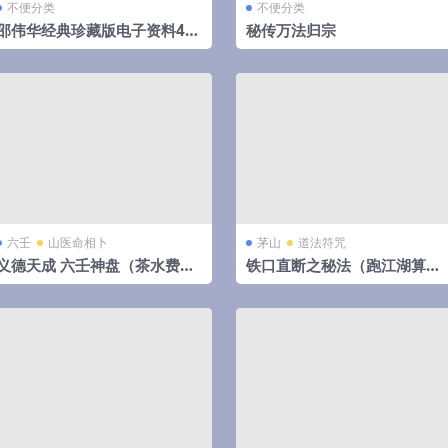
不便分类
不便分类
邵伟华经典珍藏版电子资料42
秘传万法归宗
部
六壬
山医命相卜
茅山
道法符咒
义德天成 六壬神盘（茶水费）
铁口直断之秘法（跑江湖算命
8集视频 百度云下载！
的民间秘法）