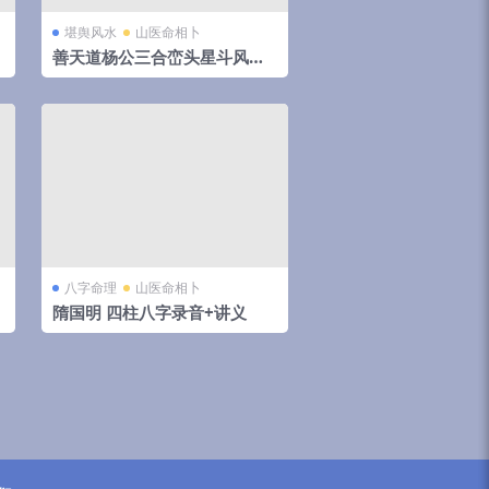
堪舆风水
山医命相卜
善天道杨公三合峦头星斗风水
直断视频共69集
八字命理
山医命相卜
隋国明 四柱八字录音+讲义