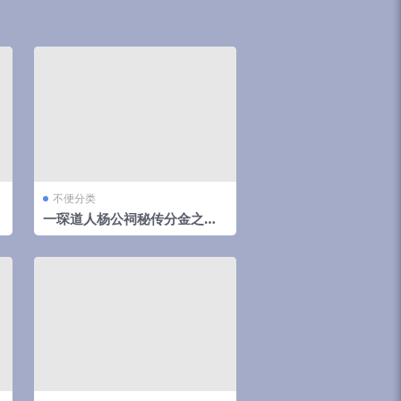
不便分类
一琛道人杨公祠秘传分金之胎
骨线法（高清晰版本）