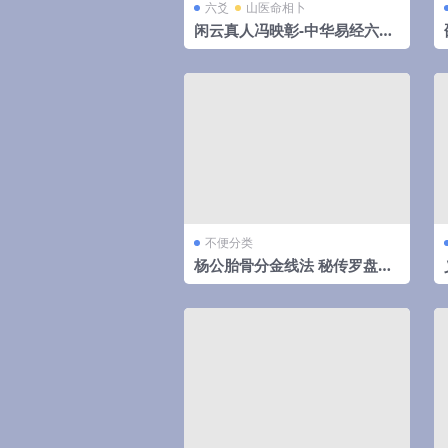
六爻
山医命相卜
闲云真人冯映彰-中华易经六爻
实用预测技术讲义352页
不便分类
杨公胎骨分金线法 秘传罗盘天
机妙决 唐荣著.27页pdf 百度云
下载！