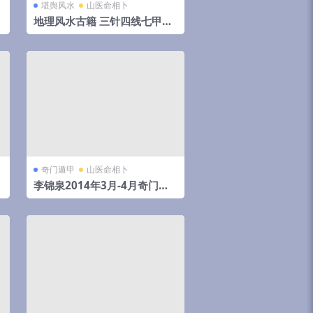
堪舆风水
山医命相卜
地理风水古籍 三针四线七甲子
分金线法（上下册全）
奇门遁甲
山医命相卜
李锦泉2014年3月-4月奇门遁
甲培训录音+教材pdf 移动网盘
下载！