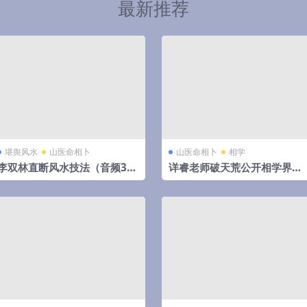
最新推荐
堪舆风水
山医命相卜
山医命相卜
相学
李双林直断风水技法（音频31
详睿老师破天荒公开相学界不
集）
传之秘法