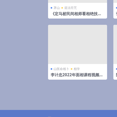
茅山
道法符咒
《定马桩民间相师看相绝技秘
法》pdf 144页，手抄本,拍照
电子版。
山医命相卜
相学
李计忠2022年面相课程视频7
集+文档4个 百度云下载！