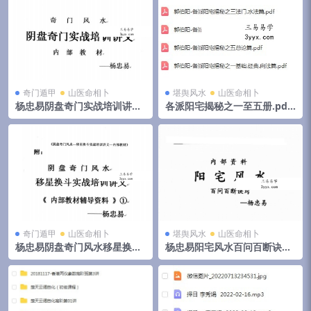
奇门遁甲
山医命相卜
堪舆风水
山医命相卜
杨忠易阴盘奇门实战培训讲义.
各派阳宅揭秘之一至五册.pdf
pdf 174页高清电子版 百度云
郭伯阳 百度云下载！
奇门遁甲
山医命相卜
堪舆风水
山医命相卜
杨忠易阴盘奇门风水移星换斗
杨忠易阳宅风水百问百断诀窍
实战培训讲义.pdf 92页 百度
132页.pdf 资料合集 百度云下
云
载！