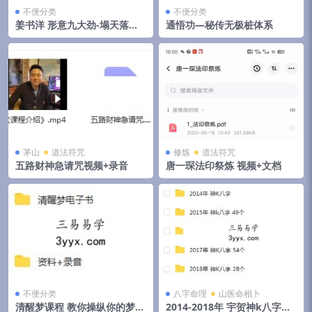
不便分类
不便分类
姜书洋 形意九大劲-塌天落地
通悟功—秘传无极桩体系
翻天
茅山
道法符咒
修炼
道法符咒
五路财神急请咒视频+录音
唐一琛法印祭炼 视频+文档
不便分类
八字命理
山医命相卜
清醒梦课程 教你操纵你的梦境
2014-2018年 宇贺神k八字合