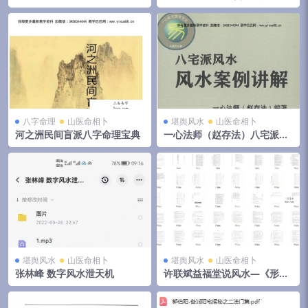
视频+音频+文档 移动云盘下载
集 夸克网盘下载
八字命理
山医命相卜
堪舆风水
山医命相卜
河之洲民间盲派八字命理宝典
一心法师（赵存法）八宅派风
水案例讲解
堪舆风水
山医命相卜
堪舆风水
山医命相卜
张林峰 数字风水泄天机
许联斌益福堂说风水—《形派
峦体风水案例合集》，4册共5
00页 夸克网盘下载