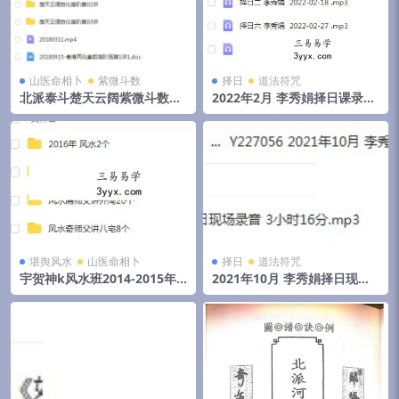
山医命相卜
紫微斗数
择日
道法符咒
北派泰斗楚天云阔紫微斗数自
2022年2月 李秀娟择日课录音
化高级班课程视频+录音+资料
和物品丢失怎么找
堪舆风水
山医命相卜
择日
道法符咒
宇贺神k风水班2014-2015年
2021年10月 李秀娟择日现场
初文字记录.pdf 夸克网盘下载
录音 3小时16分