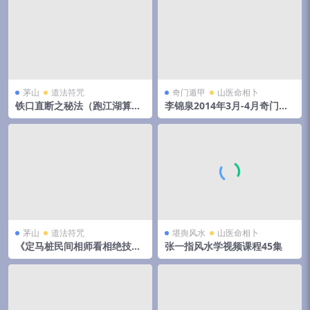
茅山
道法符咒
奇门遁甲
山医命相卜
铁口直断之秘法（跑江湖算命
李锦泉2014年3月-4月奇门遁
的民间秘法）
甲培训录音+教材pdf 移动网
盘下载！
茅山
道法符咒
堪舆风水
山医命相卜
《定马桩民间相师看相绝技秘
张一指风水学视频课程45集
法》pdf 144页，手抄本,拍照
电子版。