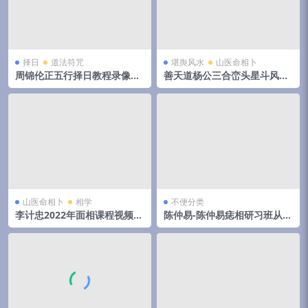
择日
道法符咒
堪舆风水
山医命相卜
周锦伦正五行择日教程录像视
善天道杨公三合峦头星斗风水
频62集65个视频（全网最全）
直断视频共69集
山医命相卜
相学
不便分类
李计忠2022年面相课程视频7
陈仲易-陈仲易痣相研习班从痣
集+文档4个 百度云下载！
相看人生发展方向视频6集