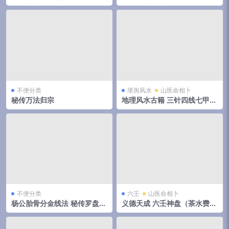
实用预测技术讲义352页
部
不便分类
堪舆风水
山医命相卜
秘传万法归宗
地理风水古籍 三针四线七甲子
分金线法（上下册全）
不便分类
六壬
山医命相卜
杨公胎骨分金线法 秘传罗盘天
义德天成 六壬神盘（茶水费）
机妙决 唐荣著.27页pdf 百度
8集视频 百度云下载！
云下载！