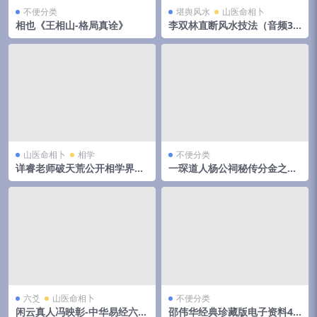
不便分类
堪舆风水
山医命相卜
相也《王相山-格局真诠》
李双林直断风水技法（音频31
集）
山医命相卜
相学
不便分类
详睿老师破天荒公开相学界不
一琛道人杨公祠秘传分金之胎
传之秘法
骨线法（高清晰版本）
六爻
山医命相卜
不便分类
闲云真人冯映彰-中华易经六爻
邵伟华经典珍藏版电子资料42