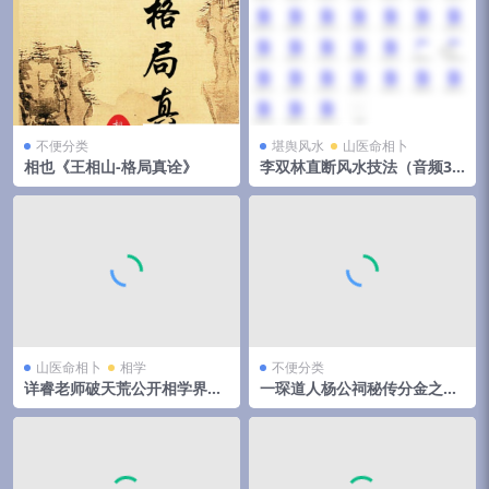
不便分类
堪舆风水
山医命相卜
相也《王相山-格局真诠》
李双林直断风水技法（音频31
集）
山医命相卜
相学
不便分类
详睿老师破天荒公开相学界不
一琛道人杨公祠秘传分金之胎
传之秘法
骨线法（高清晰版本）