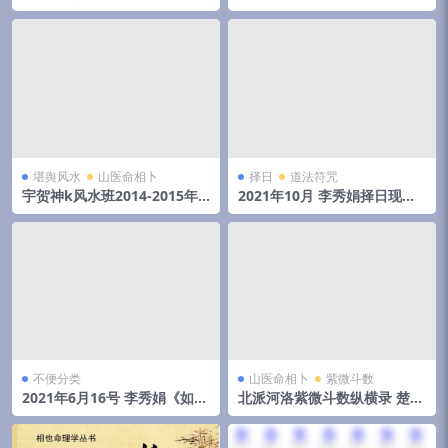
化高级班课程视频+录音+资料
和物品丢失怎么找
堪舆风水
山医命相卜
择日
道法符咒
宇贺神k风水班2014-2015年
2021年10月 李秀娟择日现场
初文字记录.pdf 夸克网盘下载
录音 3小时16分
不便分类
山医命相卜
紫微斗数
2021年6月16号 李秀娟《如何
北派河洛紫微斗数纵横录 楚天
斗太岁》弟子班面授课
云阔