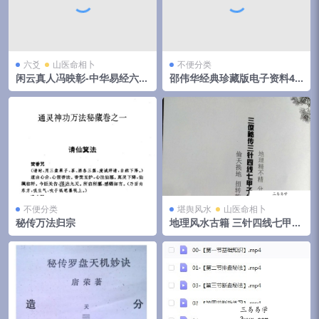
六爻
山医命相卜
不便分类
闲云真人冯映彰-中华易经六爻
邵伟华经典珍藏版电子资料42
实用预测技术讲义352页
部
不便分类
堪舆风水
山医命相卜
秘传万法归宗
地理风水古籍 三针四线七甲子
分金线法（上下册全）