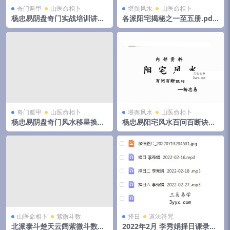
奇门遁甲
山医命相卜
堪舆风水
山医命相卜
杨忠易阴盘奇门实战培训讲义.
各派阳宅揭秘之一至五册.pdf
pdf 174页高清电子版 百度云
郭伯阳 百度云下载！
奇门遁甲
山医命相卜
堪舆风水
山医命相卜
杨忠易阴盘奇门风水移星换斗
杨忠易阳宅风水百问百断诀窍
实战培训讲义.pdf 92页 百度
132页.pdf 资料合集 百度云下
云
载！
山医命相卜
紫微斗数
择日
道法符咒
北派泰斗楚天云阔紫微斗数自
2022年2月 李秀娟择日课录音