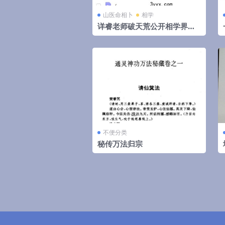
山医命相卜
相学
详睿老师破天荒公开相学界不
传之秘法
不便分类
秘传万法归宗