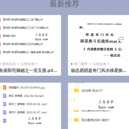
最新推荐
堪舆风水
山医命相卜
奇门遁甲
山医命相卜
各派阳宅揭秘之一至五册.pdf
杨忠易阴盘奇门风水移星换斗
郭伯阳 百度云下载！
实战培训讲义.pdf 92页 百度