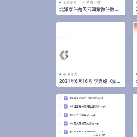
山医命相卜
紫微斗数
北派泰斗楚天云阔紫微斗数自
化高级班课程视频+录音+资料
不便分类
2021年6月16号 李秀娟《如何
斗太岁》弟子班面授课