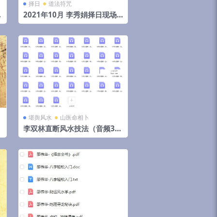
择日
道法符咒
初
2021年10月 李秀娟择日现场
录音 3小时16分
堪舆风水
山医命相卜
李双林直断风水技法（音频31
集）