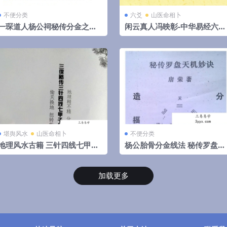
不便分类
六爻
山医命相卜
一琛道人杨公祠秘传分金之胎
闲云真人冯映彰-中华易经六爻
骨线法（高清晰版本）
实用预测技术讲义352页
堪舆风水
山医命相卜
不便分类
地理风水古籍 三针四线七甲子
杨公胎骨分金线法 秘传罗盘天
分金线法（上下册全）
机妙决 唐荣著.27页pdf 百度
下载！
加载更多