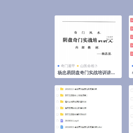
奇门遁甲
山医命相卜
杨忠易阴盘奇门实战培训讲义.
pdf 174页高清电子版 百度云