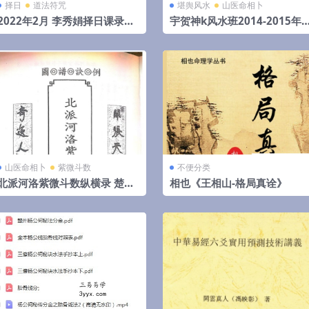
择日
道法符咒
堪舆风水
山医命相卜
2022年2月 李秀娟择日课录音
宇贺神k风水班2014-2015年
和物品丢失怎么找
文字记录.pdf 夸克网盘下载
山医命相卜
紫微斗数
不便分类
北派河洛紫微斗数纵横录 楚天
相也《王相山-格局真诠》
云阔