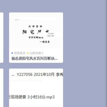
堪舆风水
山医命相卜
杨忠易阳宅风水百问百断诀窍1
云
32页.pdf 资料合集 百度云下
载！