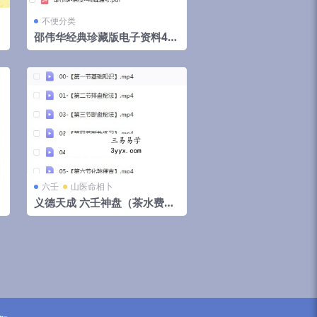
不便分类
邵伟华经典珍藏版电子资料42
部
六壬
山医命相卜
义德天成 六壬神盘（茶水费）
云
8集视频 百度云下载！