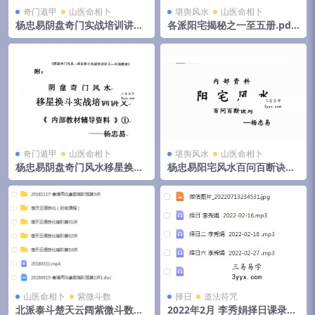
奇门遁甲
山医命相卜
堪舆风水
山医命相卜
杨忠易阴盘奇门实战培训讲义.
各派阳宅揭秘之一至五册.pdf
pdf 174页高清电子版 百度云
郭伯阳 百度云下载！
奇门遁甲
山医命相卜
堪舆风水
山医命相卜
杨忠易阴盘奇门风水移星换斗
杨忠易阳宅风水百问百断诀窍
实战培训讲义.pdf 92页 百度
132页.pdf 资料合集 百度云下
云
载！
山医命相卜
紫微斗数
择日
道法符咒
北派泰斗楚天云阔紫微斗数自
2022年2月 李秀娟择日课录音