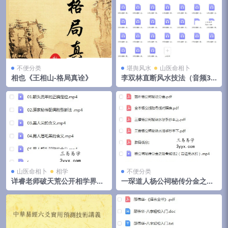
不便分类
堪舆风水
山医命相卜
相也《王相山-格局真诠》
李双林直断风水技法（音频31
集）
山医命相卜
相学
不便分类
详睿老师破天荒公开相学界不
一琛道人杨公祠秘传分金之胎
传之秘法
骨线法（高清晰版本）