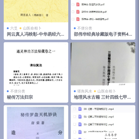
六爻
山医命相卜
不便分类
闲云真人冯映彰-中华易经六爻
邵伟华经典珍藏版电子资料42
实用预测技术讲义352页
部
不便分类
堪舆风水
山医命相卜
秘传万法归宗
地理风水古籍 三针四线七甲子
分金线法（上下册全）