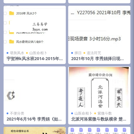
化高级班课程视频+录音+资料
和物品丢失怎么找
堪舆风水
山医命相卜
择日
道法符咒
宇贺神k风水班2014-2015年
2021年10月 李秀娟择日现场
初文字记录.pdf 夸克网盘下载
录音 3小时16分
不便分类
山医命相卜
紫微斗数
2021年6月16号 李秀娟《如何
北派河洛紫微斗数纵横录 楚天
斗太岁》弟子班面授课
云阔