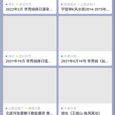
择日
道法符咒
堪舆风水
山医命相卜
2022年2月 李秀娟择日课录音
宇贺神k风水班2014-2015年
和物品丢失怎么找
初文字记录.pdf 夸克网盘下载
择日
道法符咒
不便分类
2021年10月 李秀娟择日现场
2021年6月16号 李秀娟《如何
录音 3小时16分
斗太岁》弟子班面授课
山医命相卜
紫微斗数
不便分类
北派河洛紫微斗数纵横录 楚天
相也《王相山-格局真诠》