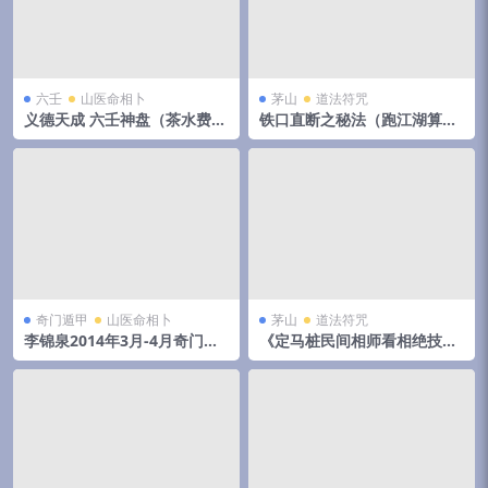
六壬
山医命相卜
茅山
道法符咒
义德天成 六壬神盘（茶水费）
铁口直断之秘法（跑江湖算命
8集视频 百度云下载！
的民间秘法）
奇门遁甲
山医命相卜
茅山
道法符咒
李锦泉2014年3月-4月奇门遁
《定马桩民间相师看相绝技秘
甲培训录音+教材pdf 移动网
法》pdf 144页，手抄本,拍照
盘下载！
电子版。