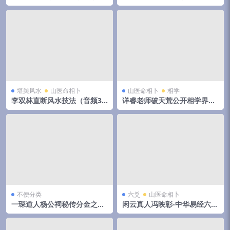
云阔
堪舆风水
山医命相卜
山医命相卜
相学
李双林直断风水技法（音频31
详睿老师破天荒公开相学界不
集）
传之秘法
不便分类
六爻
山医命相卜
一琛道人杨公祠秘传分金之胎
闲云真人冯映彰-中华易经六爻
骨线法（高清晰版本）
实用预测技术讲义352页