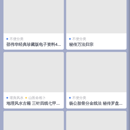
不便分类
不便分类
邵伟华经典珍藏版电子资料42
秘传万法归宗
部
堪舆风水
山医命相卜
不便分类
地理风水古籍 三针四线七甲子
杨公胎骨分金线法 秘传罗盘天
分金线法（上下册全）
机妙决 唐荣著.27页pdf 百度
云下载！