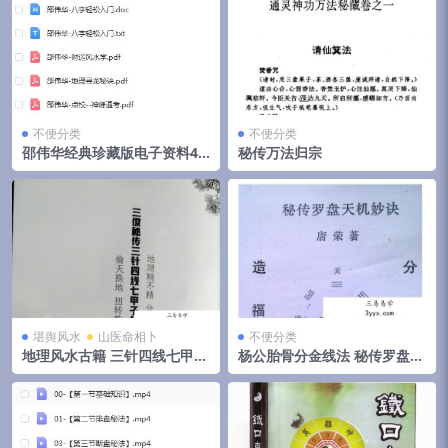
不便分类
不便分类
邵伟华经典珍藏版电子资料42
秘传万法归宗
部
堪舆风水
山医命相卜
不便分类
地理风水古籍 三针四线七甲子
杨公胎骨分金线法 秘传罗盘天
分金线法（上下册全）
机妙决 唐荣著.27页pdf 百度
云下载！