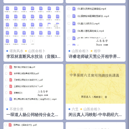
云阔
堪舆风水
山医命相卜
山医命相卜
相学
李双林直断风水技法（音频31
详睿老师破天荒公开相学界不
集）
传之秘法
不便分类
六爻
山医命相卜
一琛道人杨公祠秘传分金之胎
闲云真人冯映彰-中华易经六爻
骨线法（高清晰版本）
实用预测技术讲义352页