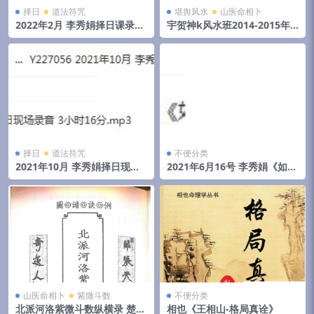
择日
道法符咒
堪舆风水
山医命相卜
2022年2月 李秀娟择日课录音
宇贺神k风水班2014-2015年
和物品丢失怎么找
初文字记录.pdf 夸克网盘下载
择日
道法符咒
不便分类
2021年10月 李秀娟择日现场
2021年6月16号 李秀娟《如何
录音 3小时16分
斗太岁》弟子班面授课
山医命相卜
紫微斗数
不便分类
北派河洛紫微斗数纵横录 楚天
相也《王相山-格局真诠》