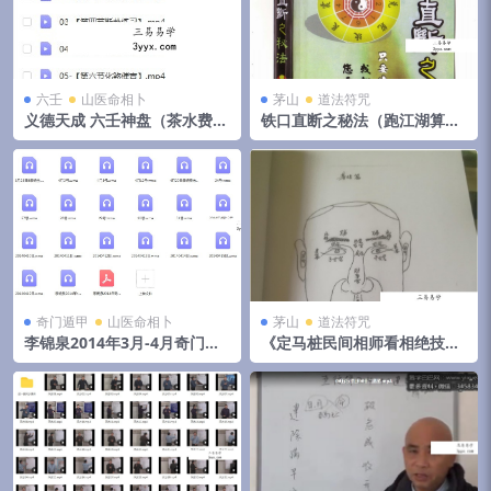
六壬
山医命相卜
茅山
道法符咒
义德天成 六壬神盘（茶水费）
铁口直断之秘法（跑江湖算命
8集视频 百度云下载！
的民间秘法）
奇门遁甲
山医命相卜
茅山
道法符咒
李锦泉2014年3月-4月奇门遁
《定马桩民间相师看相绝技秘
甲培训录音+教材pdf 移动网
法》pdf 144页，手抄本,拍照
盘下载！
电子版。