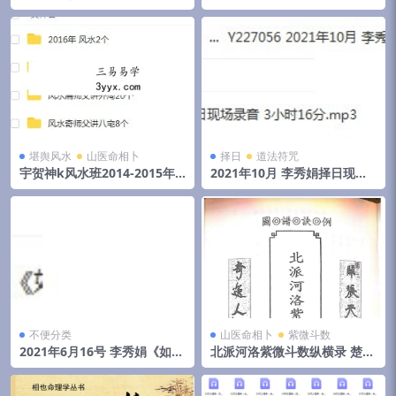
化高级班课程视频+录音+资料
和物品丢失怎么找
堪舆风水
山医命相卜
择日
道法符咒
宇贺神k风水班2014-2015年
2021年10月 李秀娟择日现场
初文字记录.pdf 夸克网盘下载
录音 3小时16分
不便分类
山医命相卜
紫微斗数
2021年6月16号 李秀娟《如何
北派河洛紫微斗数纵横录 楚天
斗太岁》弟子班面授课
云阔