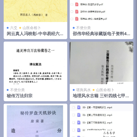
六爻
山医命相卜
不便分类
闲云真人冯映彰-中华易经六爻
邵伟华经典珍藏版电子资料42
实用预测技术讲义352页
部
不便分类
堪舆风水
山医命相卜
秘传万法归宗
地理风水古籍 三针四线七甲子
分金线法（上下册全）