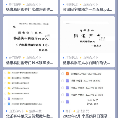
奇门遁甲
山医命相卜
堪舆风水
山医命相卜
杨忠易阴盘奇门实战培训讲义.
各派阳宅揭秘之一至五册.pdf
pdf 174页高清电子版 百度云
郭伯阳 百度云下载！
奇门遁甲
山医命相卜
堪舆风水
山医命相卜
杨忠易阴盘奇门风水移星换斗
杨忠易阳宅风水百问百断诀窍
实战培训讲义.pdf 92页 百度
132页.pdf 资料合集 百度云下
云
载！
山医命相卜
紫微斗数
择日
道法符咒
北派泰斗楚天云阔紫微斗数自
2022年2月 李秀娟择日课录音