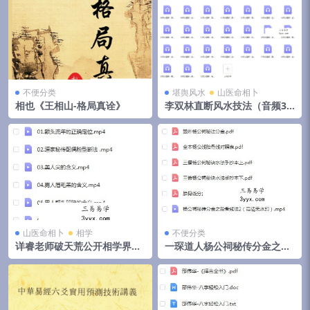
不便分类
堪舆风水
山医命相卜
相也《王相山-格局真诠》
李双林直断风水技法（音频31
集）
山医命相卜
相学
不便分类
详睿老师破天荒公开相学界不
一琛道人杨公祠秘传分金之胎
传之秘法
骨线法（高清晰版本）