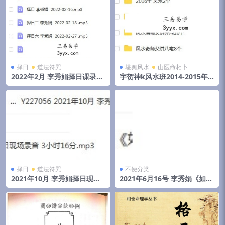
择日
道法符咒
堪舆风水
山医命相卜
2022年2月 李秀娟择日课录音
宇贺神k风水班2014-2015年
和物品丢失怎么找
初文字记录.pdf 夸克网盘下载
择日
道法符咒
不便分类
2021年10月 李秀娟择日现场
2021年6月16号 李秀娟《如何
录音 3小时16分
斗太岁》弟子班面授课