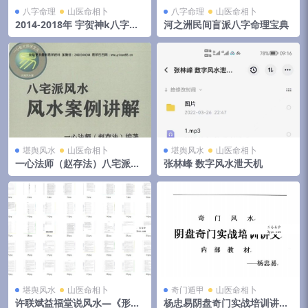
八字命理
山医命相卜
八字命理
山医命相卜
2014-2018年 宇贺神k八字合
河之洲民间盲派八字命理宝典
集 夸克网盘下载
堪舆风水
山医命相卜
堪舆风水
山医命相卜
一心法师（赵存法）八宅派风
张林峰 数字风水泄天机
水案例讲解
堪舆风水
山医命相卜
奇门遁甲
山医命相卜
许联斌益福堂说风水—《形派
杨忠易阴盘奇门实战培训讲义.