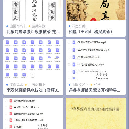
山医命相卜
紫微斗数
不便分类
北派河洛紫微斗数纵横录 楚天
相也《王相山-格局真诠》
云阔
堪舆风水
山医命相卜
山医命相卜
相学
李双林直断风水技法（音频31
详睿老师破天荒公开相学界不
集）
传之秘法