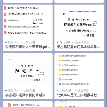
峦体风水案例合集》，4册共5
pdf 174页高清电子版 百度云
00页 夸克网盘下载
堪舆风水
山医命相卜
奇门遁甲
山医命相卜
各派阳宅揭秘之一至五册.pdf
杨忠易阴盘奇门风水移星换斗
郭伯阳 百度云下载！
实战培训讲义.pdf 92页 百度
云
堪舆风水
山医命相卜
山医命相卜
紫微斗数
杨忠易阳宅风水百问百断诀窍
北派泰斗楚天云阔紫微斗数自
132页.pdf 资料合集 百度云下
化高级班课程视频+录音+资料
载！