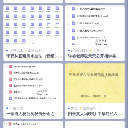
云阔
堪舆风水
山医命相卜
山医命相卜
相学
李双林直断风水技法（音频31
详睿老师破天荒公开相学界不
集）
传之秘法
不便分类
六爻
山医命相卜
一琛道人杨公祠秘传分金之胎
闲云真人冯映彰-中华易经六爻
骨线法（高清晰版本）
实用预测技术讲义352页