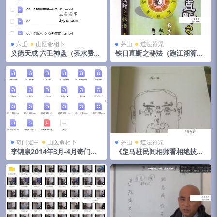
六壬
山医命相卜
茅山
道法符咒
义德天成 六壬神盘（茶水费）
铁口直断之秘法（跑江湖算命
8集视频 百度云下载！
的民间秘法）
奇门遁甲
山医命相卜
茅山
道法符咒
李锦泉2014年3月-4月奇门遁
《定马桩民间相师看相绝技秘
甲培训录音+教材pdf 移动网
法》pdf 144页，手抄本,拍照
盘下载！
电子版。