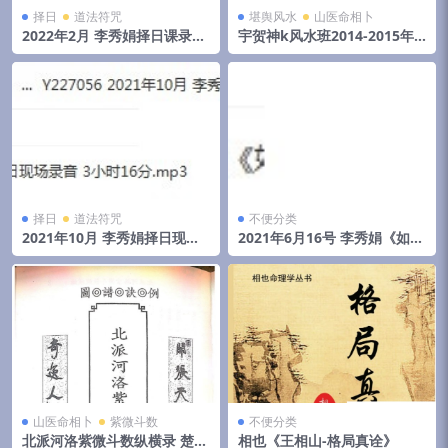
择日
道法符咒
堪舆风水
山医命相卜
2022年2月 李秀娟择日课录音
宇贺神k风水班2014-2015年
和物品丢失怎么找
初文字记录.pdf 夸克网盘下载
择日
道法符咒
不便分类
2021年10月 李秀娟择日现场
2021年6月16号 李秀娟《如何
录音 3小时16分
斗太岁》弟子班面授课
山医命相卜
紫微斗数
不便分类
北派河洛紫微斗数纵横录 楚天
相也《王相山-格局真诠》