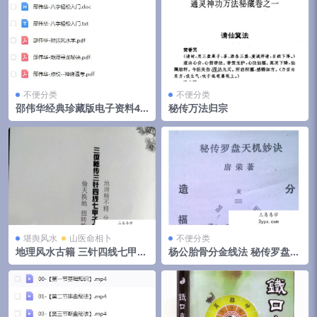
不便分类
不便分类
邵伟华经典珍藏版电子资料42
秘传万法归宗
部
堪舆风水
山医命相卜
不便分类
地理风水古籍 三针四线七甲子
杨公胎骨分金线法 秘传罗盘天
分金线法（上下册全）
机妙决 唐荣著.27页pdf 百度
云下载！