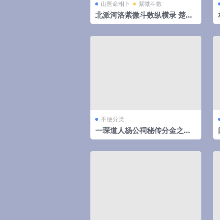
山医命相卜
紫微斗数
北派河洛紫微斗数纵横录 楚天
云阔
不便分类
一琛道人杨公祠秘传分金之胎
骨线法（高清晰版本）