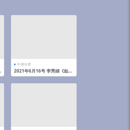
不便分类
2021年6月16号 李秀娟《如何
斗太岁》弟子班面授课