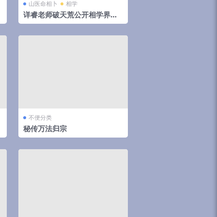
山医命相卜
相学
详睿老师破天荒公开相学界不
传之秘法
不便分类
秘传万法归宗