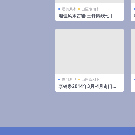
堪舆风水
山医命相卜
地理风水古籍 三针四线七甲子
分金线法（上下册全）
奇门遁甲
山医命相卜
李锦泉2014年3月-4月奇门遁
甲培训录音+教材pdf 移动网盘
下载！