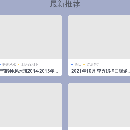
最新推荐
堪舆风水
山医命相卜
择日
道法符咒
宇贺神k风水班2014-2015年初
2021年10月 李秀娟择日现场
文字记录.pdf 夸克网盘下载
录音 3小时16分