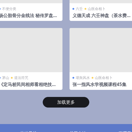
不便分类
六壬
山医命相卜
杨公胎骨分金线法 秘传罗盘天
义德天成 六壬神盘（茶水费）
机妙决 唐荣著.27页pdf 百度云
8集视频 百度云下载！
下载！
茅山
道法符咒
堪舆风水
山医命相卜
《定马桩民间相师看相绝技秘
张一指风水学视频课程45集
法》pdf 144页，手抄本,拍照
电子版。
加载更多