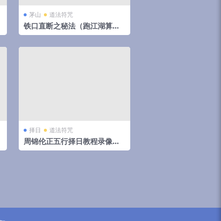
茅山
道法符咒
铁口直断之秘法（跑江湖算命
的民间秘法）
择日
道法符咒
周锦伦正五行择日教程录像视
频62集65个视频（全网最全）