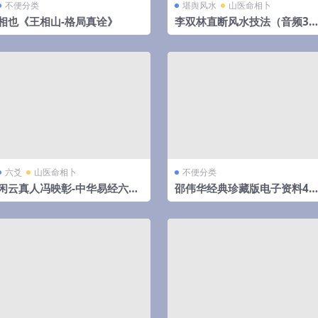
不便分类
堪舆风水
山医命相卜
相也《王相山-格局真诠》
李双林直断风水技法（音频31
集）
六爻
山医命相卜
不便分类
闲云真人冯映彰-中华易经六爻
邵伟华经典珍藏版电子资料42
实用预测技术讲义352页
部