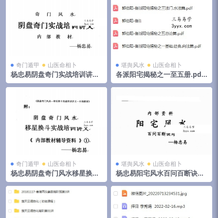
奇门遁甲
山医命相卜
堪舆风水
山医命相卜
杨忠易阴盘奇门实战培训讲义.
各派阳宅揭秘之一至五册.pdf
pdf 174页高清电子版 百度云
郭伯阳 百度云下载！
奇门遁甲
山医命相卜
堪舆风水
山医命相卜
杨忠易阴盘奇门风水移星换斗
杨忠易阳宅风水百问百断诀窍
实战培训讲义.pdf 92页 百度
132页.pdf 资料合集 百度云下
云
载！