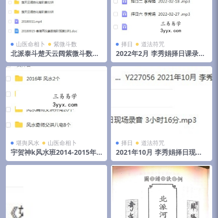
山医命相卜
紫微斗数
择日
道法符咒
北派泰斗楚天云阔紫微斗数自
2022年2月 李秀娟择日课录音
化高级班课程视频+录音+资料
和物品丢失怎么找
堪舆风水
山医命相卜
择日
道法符咒
宇贺神k风水班2014-2015年
2021年10月 李秀娟择日现场
初文字记录.pdf 夸克网盘下载
录音 3小时16分