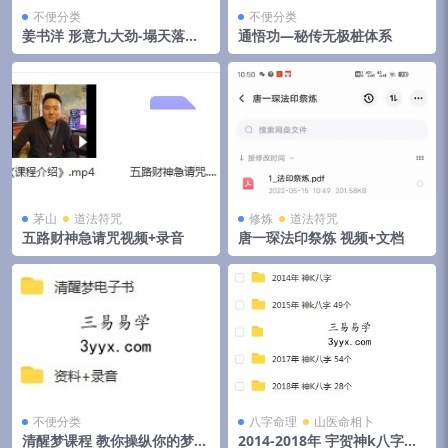
不便分类
不便分类
姜书洋 形意九大劲-塌天落地
通悟功—秘传无极桩体系
翻天
茅山
道法符咒
修炼
道法符咒
五路财神急请咒视频+录音
唐一琛法印祭炼 视频+文档
不便分类
八字命理
山医命相卜
清醒梦课程 教你操纵你的梦境
2014-2018年 宇贺神k八字合