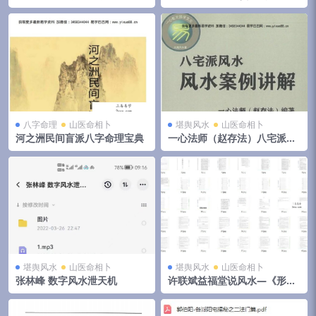
视频+音频+文档 移动云盘下载
集 夸克网盘下载
八字命理
山医命相卜
堪舆风水
山医命相卜
河之洲民间盲派八字命理宝典
一心法师（赵存法）八宅派风
水案例讲解
堪舆风水
山医命相卜
堪舆风水
山医命相卜
张林峰 数字风水泄天机
许联斌益福堂说风水—《形派
峦体风水案例合集》，4册共5
00页 夸克网盘下载