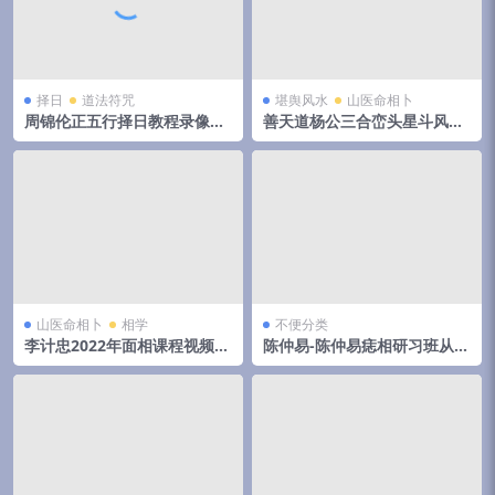
择日
道法符咒
堪舆风水
山医命相卜
周锦伦正五行择日教程录像视
善天道杨公三合峦头星斗风水
频62集65个视频（全网最全）
直断视频共69集
山医命相卜
相学
不便分类
李计忠2022年面相课程视频7
陈仲易-陈仲易痣相研习班从痣
集+文档4个 百度云下载！
相看人生发展方向视频6集