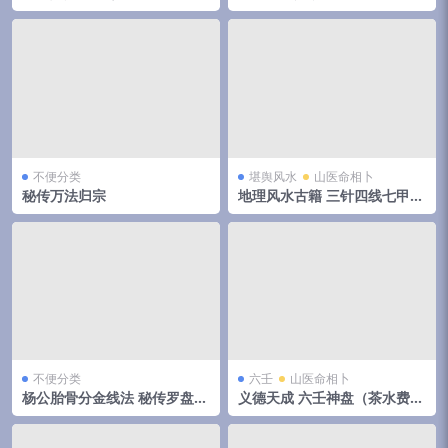
实用预测技术讲义352页
部
不便分类
堪舆风水
山医命相卜
秘传万法归宗
地理风水古籍 三针四线七甲子
分金线法（上下册全）
不便分类
六壬
山医命相卜
杨公胎骨分金线法 秘传罗盘天
义德天成 六壬神盘（茶水费）
机妙决 唐荣著.27页pdf 百度
8集视频 百度云下载！
云下载！