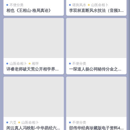
不便分类
堪舆风水
山医命相卜
相也《王相山-格局真诠》
李双林直断风水技法（音频31
集）
山医命相卜
相学
不便分类
详睿老师破天荒公开相学界不
一琛道人杨公祠秘传分金之胎
传之秘法
骨线法（高清晰版本）
六爻
山医命相卜
不便分类
闲云真人冯映彰-中华易经六爻
邵伟华经典珍藏版电子资料42