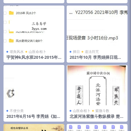
化高级班课程视频+录音+资料
和物品丢失怎么找
堪舆风水
山医命相卜
择日
道法符咒
宇贺神k风水班2014-2015年
2021年10月 李秀娟择日现场
初文字记录.pdf 夸克网盘下载
录音 3小时16分
不便分类
山医命相卜
紫微斗数
2021年6月16号 李秀娟《如何
北派河洛紫微斗数纵横录 楚天
斗太岁》弟子班面授课
云阔