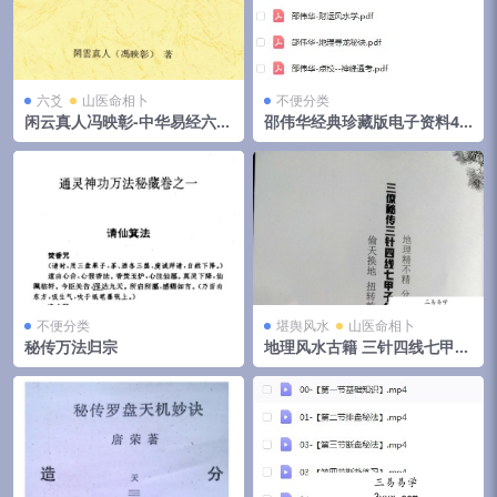
六爻
山医命相卜
不便分类
闲云真人冯映彰-中华易经六爻
邵伟华经典珍藏版电子资料42
实用预测技术讲义352页
部
不便分类
堪舆风水
山医命相卜
秘传万法归宗
地理风水古籍 三针四线七甲子
分金线法（上下册全）