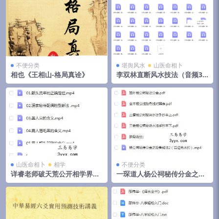
不便分类
堪舆风水
山医命相卜
相也《王相山-格局真诠》
李双林直断风水技法（音频31
集）
山医命相卜
相学
不便分类
详睿老师破天荒公开相学界不
一琛道人杨公祠秘传分金之胎
传之秘法
骨线法（高清晰版本）