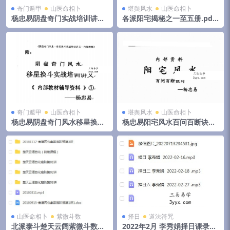
奇门遁甲
山医命相卜
堪舆风水
山医命相卜
杨忠易阴盘奇门实战培训讲义.
各派阳宅揭秘之一至五册.pdf
pdf 174页高清电子版 百度云
郭伯阳 百度云下载！
奇门遁甲
山医命相卜
堪舆风水
山医命相卜
杨忠易阴盘奇门风水移星换斗
杨忠易阳宅风水百问百断诀窍
实战培训讲义.pdf 92页 百度
132页.pdf 资料合集 百度云下
云
载！
山医命相卜
紫微斗数
择日
道法符咒
北派泰斗楚天云阔紫微斗数自
2022年2月 李秀娟择日课录音