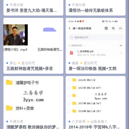
不便分类
不便分类
姜书洋 形意九大劲-塌天落地
通悟功—秘传无极桩体系
翻天
茅山
道法符咒
修炼
道法符咒
五路财神急请咒视频+录音
唐一琛法印祭炼 视频+文档
不便分类
八字命理
山医命相卜
清醒梦课程 教你操纵你的梦境
2014-2018年 宇贺神k八字合