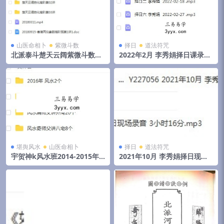
山医命相卜
紫微斗数
择日
道法符咒
北派泰斗楚天云阔紫微斗数自
2022年2月 李秀娟择日课录音
化高级班课程视频+录音+资料
和物品丢失怎么找
堪舆风水
山医命相卜
择日
道法符咒
宇贺神k风水班2014-2015年
2021年10月 李秀娟择日现场
初文字记录.pdf 夸克网盘下载
录音 3小时16分