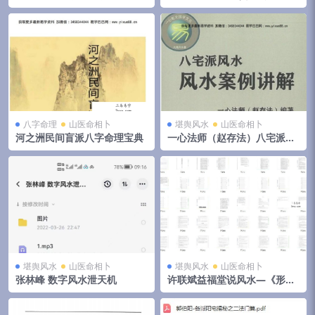
视频+音频+文档 移动云盘下载
集 夸克网盘下载
八字命理
山医命相卜
堪舆风水
山医命相卜
河之洲民间盲派八字命理宝典
一心法师（赵存法）八宅派风
水案例讲解
堪舆风水
山医命相卜
堪舆风水
山医命相卜
张林峰 数字风水泄天机
许联斌益福堂说风水—《形派
峦体风水案例合集》，4册共5
00页 夸克网盘下载