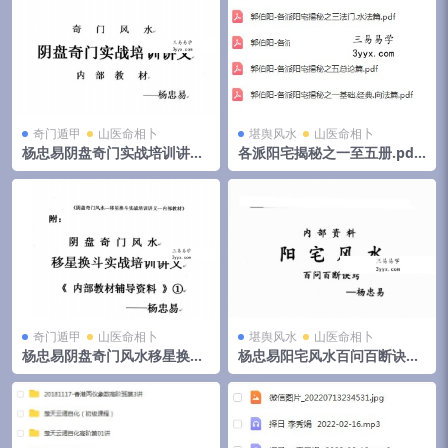
奇门遁甲
山医命相卜
堪舆风水
山医命相卜
杨忠易阴盘奇门实战培训讲义.
各派阳宅揭秘之一至五册.pdf
pdf 174页高清电子版 百度云
郭伯阳 百度云下载！
奇门遁甲
山医命相卜
堪舆风水
山医命相卜
杨忠易阴盘奇门风水移星换斗
杨忠易阳宅风水百问百断诀窍
实战培训讲义.pdf 92页 百度
132页.pdf 资料合集 百度云下
云
载！