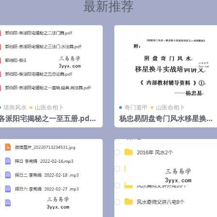
最新推荐
堪舆风水
山医命相卜
奇门遁甲
山医命相卜
各派阳宅揭秘之一至五册.pdf
杨忠易阴盘奇门风水移星换斗
郭伯阳 百度云下载！
实战培训讲义.pdf 92页 百度