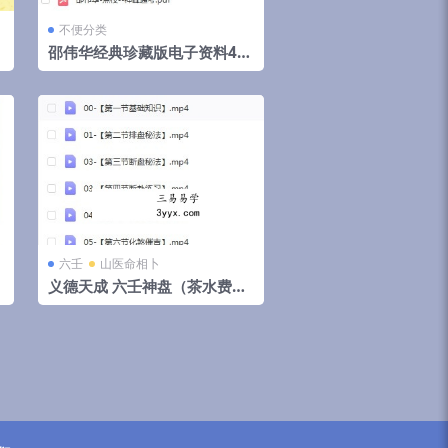
不便分类
邵伟华经典珍藏版电子资料42
部
六壬
山医命相卜
义德天成 六壬神盘（茶水费）
云
8集视频 百度云下载！