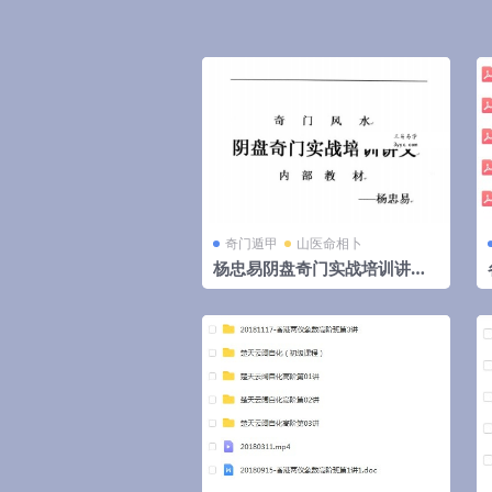
奇门遁甲
山医命相卜
杨忠易阴盘奇门实战培训讲义.
pdf 174页高清电子版 百度云