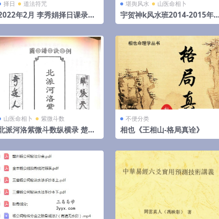
择日
道法符咒
堪舆风水
山医命相卜
2022年2月 李秀娟择日课录音
宇贺神k风水班2014-2015年
和物品丢失怎么找
文字记录.pdf 夸克网盘下载
山医命相卜
紫微斗数
不便分类
北派河洛紫微斗数纵横录 楚天
相也《王相山-格局真诠》
云阔