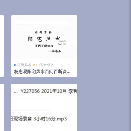
堪舆风水
山医命相卜
杨忠易阳宅风水百问百断诀窍1
云
32页.pdf 资料合集 百度云下
载！