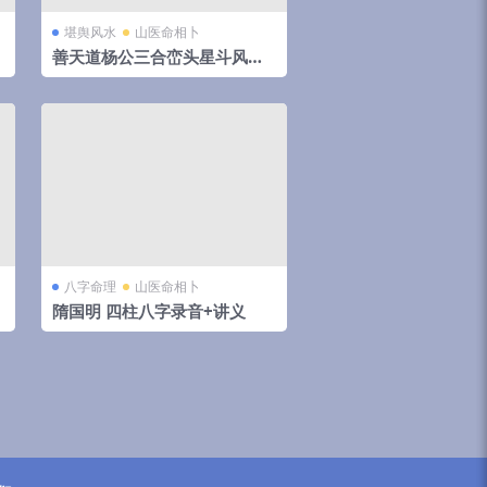
堪舆风水
山医命相卜
善天道杨公三合峦头星斗风水
直断视频共69集
八字命理
山医命相卜
隋国明 四柱八字录音+讲义