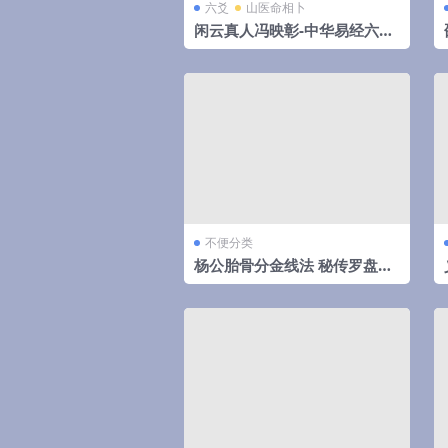
六爻
山医命相卜
闲云真人冯映彰-中华易经六爻
实用预测技术讲义352页
不便分类
杨公胎骨分金线法 秘传罗盘天
机妙决 唐荣著.27页pdf 百度云
下载！