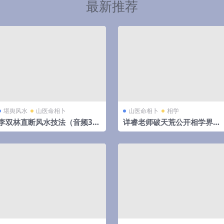
最新推荐
堪舆风水
山医命相卜
山医命相卜
相学
李双林直断风水技法（音频31
详睿老师破天荒公开相学界不
集）
传之秘法