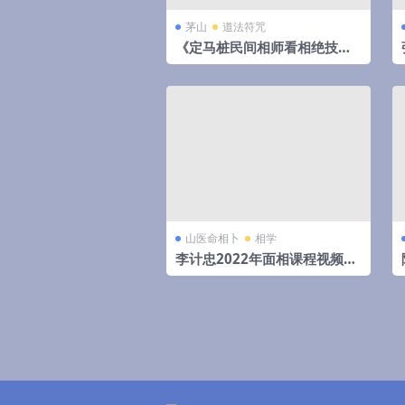
茅山
道法符咒
《定马桩民间相师看相绝技秘
法》pdf 144页，手抄本,拍照
电子版。
山医命相卜
相学
李计忠2022年面相课程视频7
集+文档4个 百度云下载！