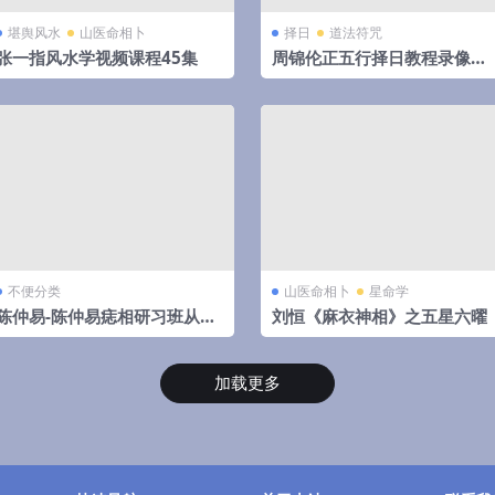
堪舆风水
山医命相卜
择日
道法符咒
张一指风水学视频课程45集
周锦伦正五行择日教程录像视
频62集65个视频（全网最全）
不便分类
山医命相卜
星命学
陈仲易-陈仲易痣相研习班从痣
刘恒《麻衣神相》之五星六曜
相看人生发展方向视频6集
加载更多