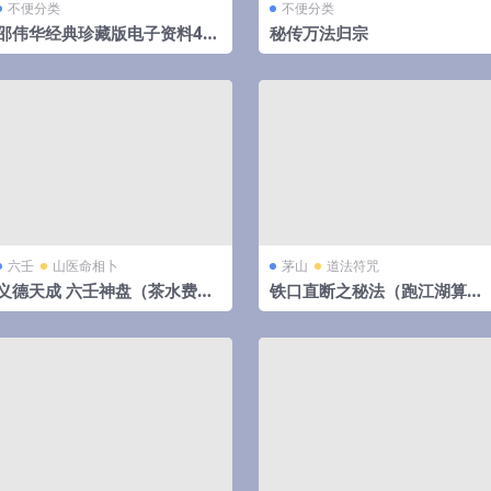
不便分类
不便分类
邵伟华经典珍藏版电子资料42
秘传万法归宗
部
六壬
山医命相卜
茅山
道法符咒
义德天成 六壬神盘（茶水费）
铁口直断之秘法（跑江湖算命
8集视频 百度云下载！
的民间秘法）