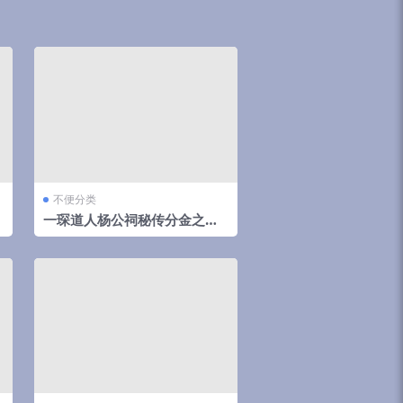
不便分类
一琛道人杨公祠秘传分金之胎
骨线法（高清晰版本）