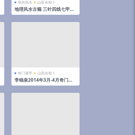
堪舆风水
山医命相卜
地理风水古籍 三针四线七甲子
分金线法（上下册全）
奇门遁甲
山医命相卜
李锦泉2014年3月-4月奇门遁
甲培训录音+教材pdf 移动网盘
下载！