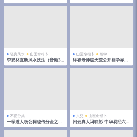
云阔
堪舆风水
山医命相卜
山医命相卜
相学
李双林直断风水技法（音频31
详睿老师破天荒公开相学界不
集）
传之秘法
不便分类
六爻
山医命相卜
一琛道人杨公祠秘传分金之胎
闲云真人冯映彰-中华易经六爻
骨线法（高清晰版本）
实用预测技术讲义352页