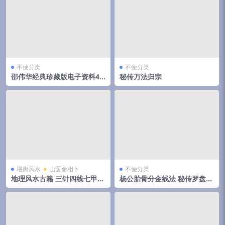
不便分类
不便分类
邵伟华经典珍藏版电子资料42
秘传万法归宗
部
堪舆风水
山医命相卜
不便分类
地理风水古籍 三针四线七甲子
杨公胎骨分金线法 秘传罗盘天
分金线法（上下册全）
机妙决 唐荣著.27页pdf 百度
云下载！