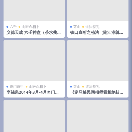
六壬
山医命相卜
茅山
道法符咒
义德天成 六壬神盘（茶水费）
铁口直断之秘法（跑江湖算命
8集视频 百度云下载！
的民间秘法）
奇门遁甲
山医命相卜
茅山
道法符咒
李锦泉2014年3月-4月奇门遁
《定马桩民间相师看相绝技秘
甲培训录音+教材pdf 移动网
法》pdf 144页，手抄本,拍照
盘下载！
电子版。