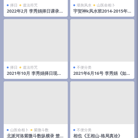
择日
道法符咒
堪舆风水
山医命相卜
2022年2月 李秀娟择日课录音
宇贺神k风水班2014-2015年
和物品丢失怎么找
初文字记录.pdf 夸克网盘下载
择日
道法符咒
不便分类
2021年10月 李秀娟择日现场
2021年6月16号 李秀娟《如何
录音 3小时16分
斗太岁》弟子班面授课
山医命相卜
紫微斗数
不便分类
北派河洛紫微斗数纵横录 楚天
相也《王相山-格局真诠》