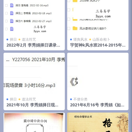
择日
道法符咒
堪舆风水
山医命相卜
2022年2月 李秀娟择日课录音
宇贺神k风水班2014-2015年
和物品丢失怎么找
初文字记录.pdf 夸克网盘下载
择日
道法符咒
不便分类
2021年10月 李秀娟择日现场
2021年6月16号 李秀娟《如何
录音 3小时16分
斗太岁》弟子班面授课