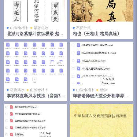
山医命相卜
紫微斗数
不便分类
北派河洛紫微斗数纵横录 楚天
相也《王相山-格局真诠》
云阔
堪舆风水
山医命相卜
山医命相卜
相学
李双林直断风水技法（音频31
详睿老师破天荒公开相学界不
集）
传之秘法