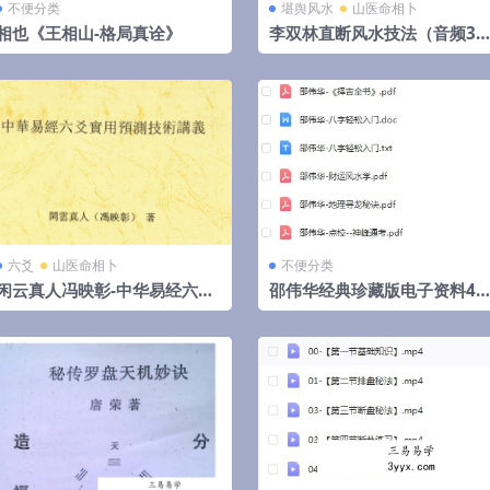
不便分类
堪舆风水
山医命相卜
相也《王相山-格局真诠》
李双林直断风水技法（音频31
集）
六爻
山医命相卜
不便分类
闲云真人冯映彰-中华易经六爻
邵伟华经典珍藏版电子资料42
实用预测技术讲义352页
部