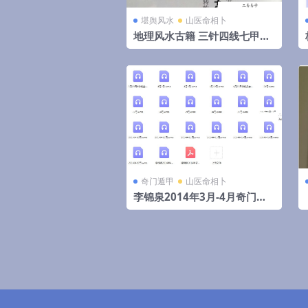
堪舆风水
山医命相卜
地理风水古籍 三针四线七甲子
分金线法（上下册全）
奇门遁甲
山医命相卜
李锦泉2014年3月-4月奇门遁
甲培训录音+教材pdf 移动网盘
下载！