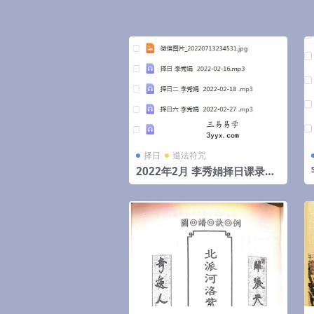
择日
道法符咒
2022年2月 李秀娟择日课录音
和物品丢失怎么找