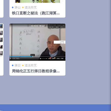
茅山
道法符咒
铁口直断之秘法（跑江湖算命
的民间秘法）
择日
道法符咒
周锦伦正五行择日教程录像视
频62集65个视频（全网最全）