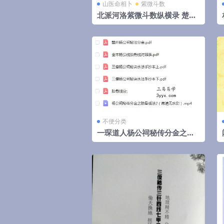
山医命相卜
紫微斗数
北派河洛紫微斗数纵横录 楚天
云阔
不便分类
一琛道人杨公祠秘传分金之胎
骨线法（高清晰版本）