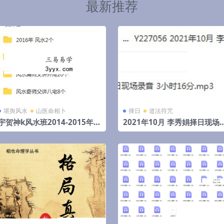
最新推荐
堪舆风水
山医命相卜
择日
道法符咒
宇贺神k风水班2014-2015年初
2021年10月 李秀娟择日现场
文字记录.pdf 夸克网盘下载
录音 3小时16分