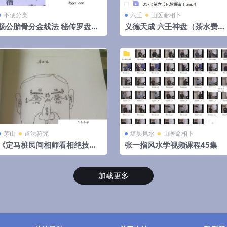
不便分类
六壬
山医命相卜
杨公胎骨分金线法 秘传罗盘天
义德天成 六壬神盘（茶水费）
机妙决 唐荣著.27页pdf 百度云
8集视频 百度云下载！
下载！
茅山
道法符咒
堪舆风水
山医命相卜
《定马桩民间相师看相绝技秘
张一指风水学视频课程45集
法》pdf 144页，手抄本,拍照
电子版。
加载更多