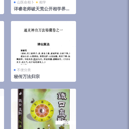
山医命相卜
相学
详睿老师破天荒公开相学界不
传之秘法
不便分类
秘传万法归宗